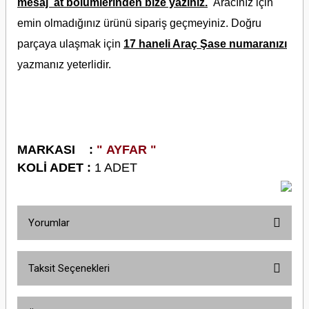
mesaj at bölümlerinden bize yazınız.
Aracınız için
emin olmadığınız ürünü sipariş geçmeyiniz. Doğru
parçaya ulaşmak için
17 haneli Araç Şase numaranızı
yazmanız yeterlidir.
M
ARKASI :
" AYFAR "
KOLİ ADET :
1 ADET
Yorumlar
Taksit Seçenekleri
Bu ürüne ilk yorumu siz yapın!