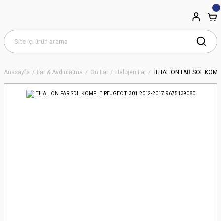
Anasayfa
Far & Aydınlatma
Ön Far
Halojen Far
İTHAL ÖN FAR SOL KOMP