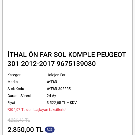
İTHAL ÖN FAR SOL KOMPLE PEUGEOT
301 2012-2017 9675139080
Kategori
Halojen Far
Marka
AYFAR
Stok Kodu
AYFAR 303335
Garanti Süresi
24 Ay
Fiyat
3.522,05 TL + KDV
*304,07 TL den başlayan taksitlerle!
4.226,46 TL
2.850,00 TL
%33