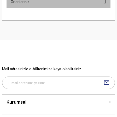
Önerileriniz
Yorum Yaz
Bu ürünün fiyat bilgisi, resim, ürün açıklamalarında ve diğer konularda
yetersiz gördüğünüz noktaları öneri formunu kullanarak tarafımıza
iletebilirsiniz.
Görüş ve önerileriniz için teşekkür ederiz.
Ürün resmi kalitesiz, bozuk veya görüntülenemiyor.
Ürün açıklamasında eksik bilgiler bulunuyor.
Ürün bilgilerinde hatalar bulunuyor.
Ürün fiyatı diğer sitelerden daha pahalı.
Mail adresinizle e-bültenimize kayıt olabilirsiniz.
Bu ürüne benzer farklı alternatifler olmalı.
Kurumsal
Gönder