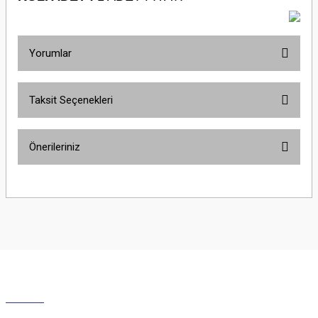
Yorumlar
Taksit Seçenekleri
Bu ürüne ilk yorumu siz yapın!
Önerileriniz
Yorum Yaz
Bu ürünün fiyat bilgisi, resim, ürün açıklamalarında ve diğer konularda
yetersiz gördüğünüz noktaları öneri formunu kullanarak tarafımıza
iletebilirsiniz.
Görüş ve önerileriniz için teşekkür ederiz.
Ürün resmi kalitesiz, bozuk veya görüntülenemiyor.
Ürün açıklamasında eksik bilgiler bulunuyor.
Ürün bilgilerinde hatalar bulunuyor.
Ürün fiyatı diğer sitelerden daha pahalı.