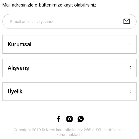
Mail adresinizle e-bültenimize kayıt olabilirsiniz.
Bu ürüne benzer farklı alternatifler olmalı.
Kurumsal
Gönder
Alışveriş
Üyelik
Copyright 2019 © Kredi kartı bilgileriniz 256bit SSL sertifikası ile
korunmaktadır.