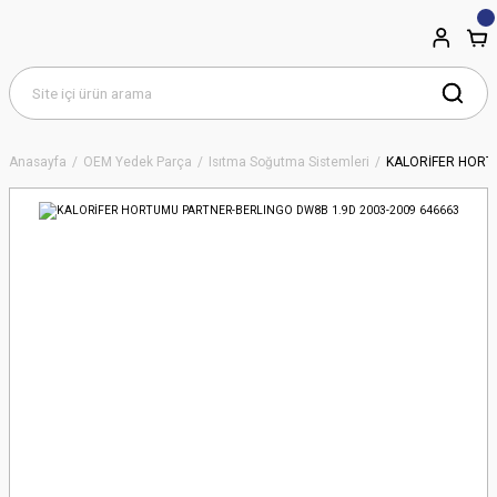
Anasayfa
OEM Yedek Parça
Isıtma Soğutma Sistemleri
KALORİFER HORT