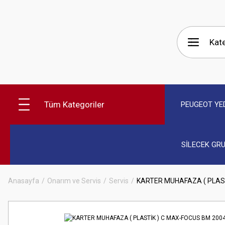
Tüm Kategoriler
PEUGEOT YE
SİLECEK GR
Anasayfa
Onarım ve Servis
Servis
KARTER MUHAFAZA ( PLAS