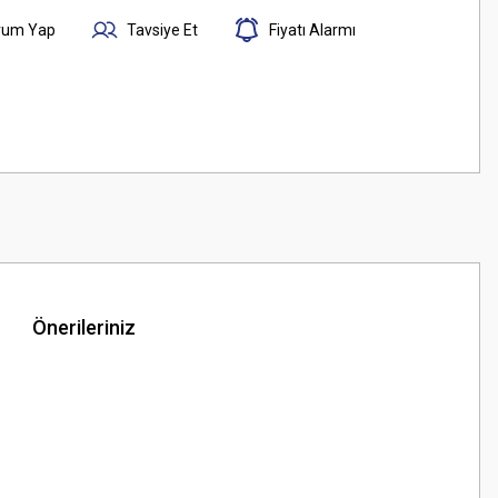
rum Yap
Tavsiye Et
Fiyatı Alarmı
Önerileriniz