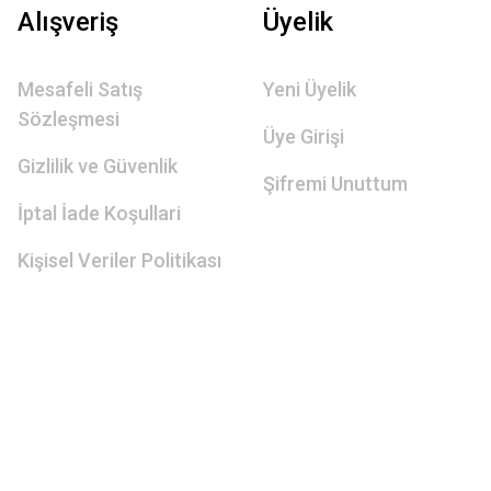
Alışveriş
Üyelik
Mesafeli Satış
Yeni Üyelik
Sözleşmesi
Üye Girişi
Gizlilik ve Güvenlik
Şifremi Unuttum
İptal İade Koşullari
Kişisel Veriler Politikası