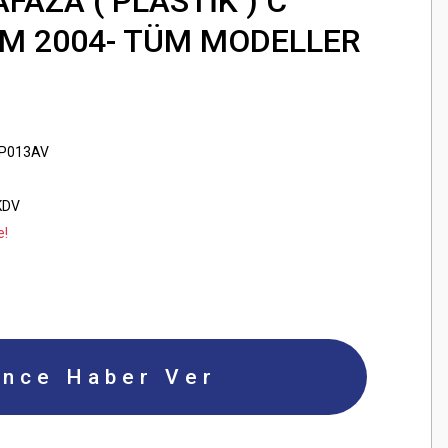
AZA ( PLASTİK ) C
M 2004- TÜM MODELLER
P013AV
KDV
e!
ince Haber Ver