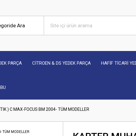
DEK PARÇA
CİTROEN & DS YEDEK PARÇA
HAFİF TİCARİ Y
UBU
TİK ) C MAX-FOCUS BM 2004- TÜM MODELLER