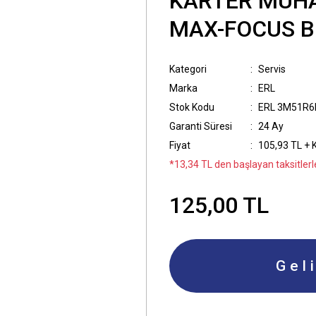
KARTER MUHAF
MAX-FOCUS B
Kategori
Servis
Marka
ERL
Stok Kodu
ERL 3M51R6
Garanti Süresi
24 Ay
Fiyat
105,93 TL + 
*13,34 TL den başlayan taksitlerl
125,00 TL
Gel