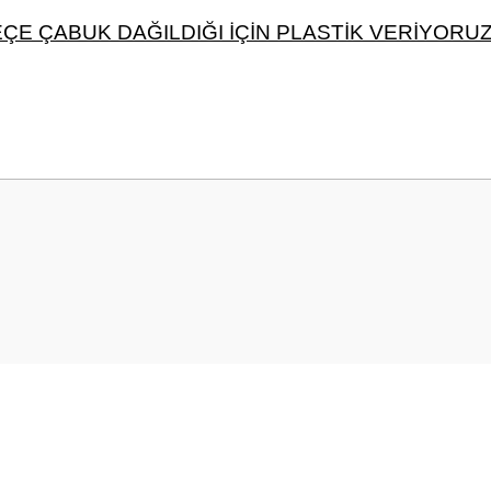
ÇE ÇABUK DAĞILDIĞI İÇİN PLASTİK VERİYORUZ
 yetersiz gördüğünüz noktaları öneri formunu kullanarak tarafımıza iletebilirsini
Bu ürüne ilk yorumu siz yapın!
Yorum Yaz