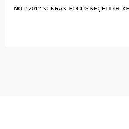
NOT:
2012 SONRASI FOCUS KEÇELİDİR. KE
Bu ürünün fiyat bilgisi, resim, ürün açıklamalarında ve diğer konularda
Görüş ve önerileriniz için teşekkür ederiz.
Ürün resmi kalitesiz, bozuk veya görüntülenemiyor.
Ürün açıklamasında eksik bilgiler bulunuyor.
Ürün bilgilerinde hatalar bulunuyor.
Ürün fiyatı diğer sitelerden daha pahalı.
Bu ürüne benzer farklı alternatifler olmalı.