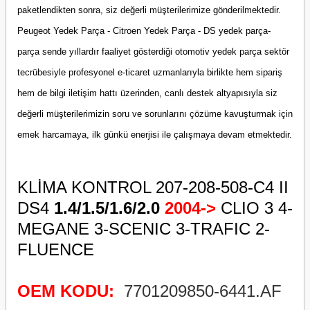
paketlendikten sonra, siz değerli müşterilerimize gönderilmektedir.
Peugeot Yedek Parça - Citroen Yedek Parça - DS yedek parça-
parça sende yıllardır faaliyet gösterdiği otomotiv yedek parça sektör
tecrübesiyle profesyonel e-ticaret uzmanlarıyla birlikte hem sipariş
hem de bilgi iletişim hattı üzerinden, canlı destek altyapısıyla siz
değerli müşterilerimizin soru ve sorunlarını çözüme kavuşturmak için
emek harcamaya, ilk günkü enerjisi ile çalışmaya devam etmektedir.
KLİMA KONTROL 207-208-508-C4 II
DS4
1.4/1.5/1.6/2.0
2004->
CLIO 3 4-
MEGANE 3-SCENIC 3-TRAFIC 2-
FLUENCE
OEM KODU:
7701209850-6441.AF