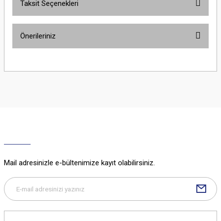
Taksit Seçenekleri
Bu ürüne ilk yorumu siz yapın!
Önerileriniz
Yorum Yaz
Bu ürünün fiyat bilgisi, resim, ürün açıklamalarında ve diğer konularda
yetersiz gördüğünüz noktaları öneri formunu kullanarak tarafımıza
iletebilirsiniz.
Görüş ve önerileriniz için teşekkür ederiz.
Ürün resmi kalitesiz, bozuk veya görüntülenemiyor.
Ürün açıklamasında eksik bilgiler bulunuyor.
Ürün bilgilerinde hatalar bulunuyor.
Ürün fiyatı diğer sitelerden daha pahalı.
Mail adresinizle e-bültenimize kayıt olabilirsiniz.
Bu ürüne benzer farklı alternatifler olmalı.