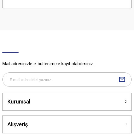
Bu ürünün fiyat bilgisi, resim, ürün açıklamalarında ve diğer konularda
yetersiz gördüğünüz noktaları öneri formunu kullanarak tarafımıza
iletebilirsiniz.
Görüş ve önerileriniz için teşekkür ederiz.
Ürün resmi kalitesiz, bozuk veya görüntülenemiyor.
Ürün açıklamasında eksik bilgiler bulunuyor.
Ürün bilgilerinde hatalar bulunuyor.
Ürün fiyatı diğer sitelerden daha pahalı.
Mail adresinizle e-bültenimize kayıt olabilirsiniz.
Bu ürüne benzer farklı alternatifler olmalı.
Kurumsal
Gönder
Alışveriş