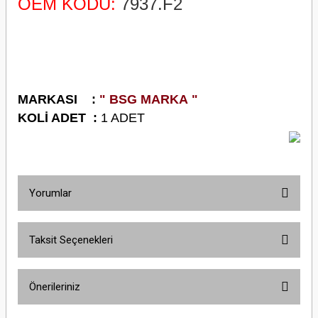
OEM KODU:
7937.F2
M
ARKASI :
" BSG MARKA "
K
OLİ ADET :
1 ADET
Yorumlar
Taksit Seçenekleri
Bu ürüne ilk yorumu siz yapın!
Önerileriniz
Yorum Yaz