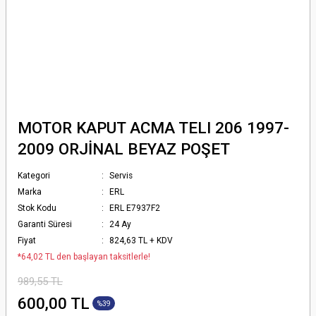
MOTOR KAPUT ACMA TELI 206 1997-
2009 ORJİNAL BEYAZ POŞET
Kategori
Servis
Marka
ERL
Stok Kodu
ERL E7937F2
Garanti Süresi
24 Ay
Fiyat
824,63 TL + KDV
*64,02 TL den başlayan taksitlerle!
989,55 TL
600,00 TL
%39