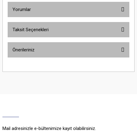
Yorumlar
Taksit Seçenekleri
Bu ürüne ilk yorumu siz yapın!
Önerileriniz
Yorum Yaz
Bu ürünün fiyat bilgisi, resim, ürün açıklamalarında ve diğer konularda
yetersiz gördüğünüz noktaları öneri formunu kullanarak tarafımıza
iletebilirsiniz.
Görüş ve önerileriniz için teşekkür ederiz.
Ürün resmi kalitesiz, bozuk veya görüntülenemiyor.
Ürün açıklamasında eksik bilgiler bulunuyor.
Ürün bilgilerinde hatalar bulunuyor.
Ürün fiyatı diğer sitelerden daha pahalı.
Mail adresinizle e-bültenimize kayıt olabilirsiniz.
Bu ürüne benzer farklı alternatifler olmalı.