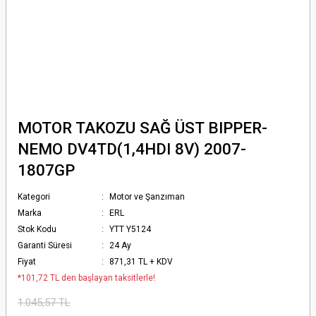
MOTOR TAKOZU SAĞ ÜST BIPPER-
NEMO DV4TD(1,4HDI 8V) 2007-
1807GP
Kategori
Motor ve Şanzıman
Marka
ERL
Stok Kodu
YTT Y5124
Garanti Süresi
24 Ay
Fiyat
871,31 TL + KDV
*101,72 TL den başlayan taksitlerle!
1.045,57 TL