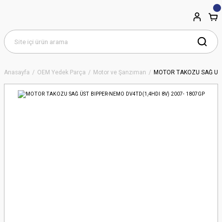
Anasayfa
OEM Yedek Parça
Motor ve Şanzıman
MOTOR TAKOZU SAĞ ÜST 