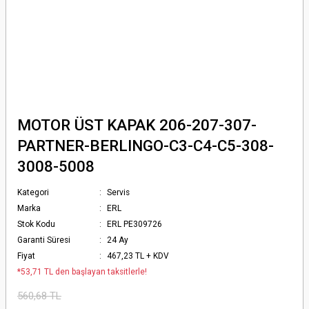
MOTOR ÜST KAPAK 206-207-307-
PARTNER-BERLINGO-C3-C4-C5-308-
3008-5008
Kategori
Servis
Marka
ERL
Stok Kodu
ERL PE309726
Garanti Süresi
24 Ay
Fiyat
467,23 TL + KDV
*53,71 TL den başlayan taksitlerle!
560,68 TL