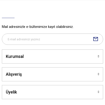
Ürün resmi kalitesiz, bozuk veya görüntülenemiyor.
Ürün açıklamasında eksik bilgiler bulunuyor.
Ürün bilgilerinde hatalar bulunuyor.
Ürün fiyatı diğer sitelerden daha pahalı.
Mail adresinizle e-bültenimize kayıt olabilirsiniz.
Bu ürüne benzer farklı alternatifler olmalı.
Kurumsal
Gönder
Alışveriş
Üyelik