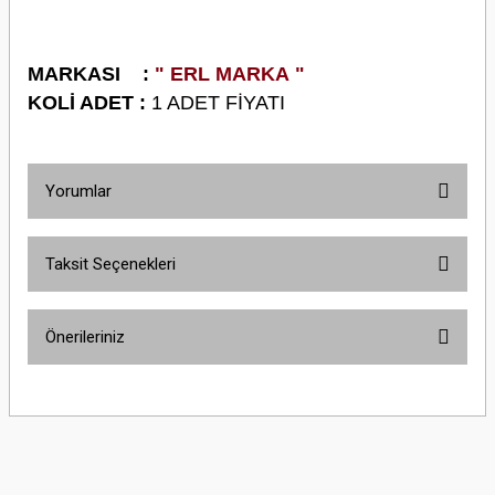
M
ARKASI :
" ERL MARKA "
KOLİ ADET :
1 ADET FİYATI
Yorumlar
Taksit Seçenekleri
Bu ürüne ilk yorumu siz yapın!
Önerileriniz
Yorum Yaz
Bu ürünün fiyat bilgisi, resim, ürün açıklamalarında ve diğer konularda
yetersiz gördüğünüz noktaları öneri formunu kullanarak tarafımıza
iletebilirsiniz.
Görüş ve önerileriniz için teşekkür ederiz.