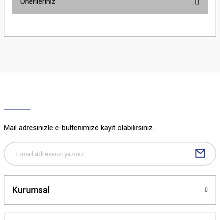
Önerileriniz
Yorum Yaz
Bu ürünün fiyat bilgisi, resim, ürün açıklamalarında ve diğer konularda
yetersiz gördüğünüz noktaları öneri formunu kullanarak tarafımıza
iletebilirsiniz.
Görüş ve önerileriniz için teşekkür ederiz.
Ürün resmi kalitesiz, bozuk veya görüntülenemiyor.
Ürün açıklamasında eksik bilgiler bulunuyor.
Ürün bilgilerinde hatalar bulunuyor.
Ürün fiyatı diğer sitelerden daha pahalı.
Mail adresinizle e-bültenimize kayıt olabilirsiniz.
Bu ürüne benzer farklı alternatifler olmalı.
Kurumsal
Gönder