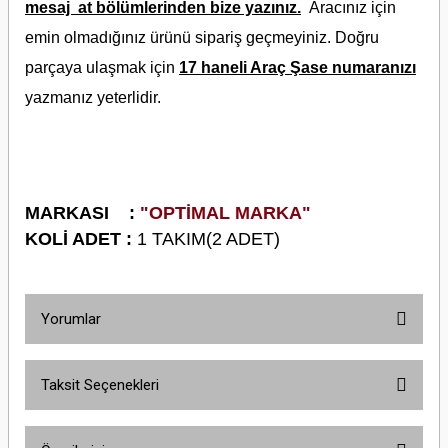
mesaj at bölümlerinden bize yazınız.
Aracınız için
emin olmadığınız ürünü sipariş geçmeyiniz. Doğru
parçaya ulaşmak için
17 haneli Araç Şase numaranızı
yazmanız yeterlidir.
M
ARKASI :
"OPTİMAL MARKA"
KOLİ ADET :
1 TAKIM(2 ADET)
Yorumlar
Taksit Seçenekleri
Bu ürüne ilk yorumu siz yapın!