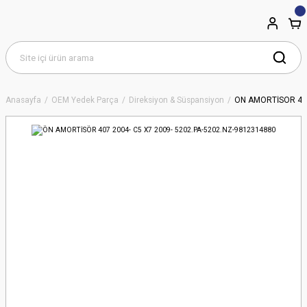
Anasayfa
OEM Yedek Parça
Direksiyon & Süspansiyon
ÖN AMORTİSÖR 407