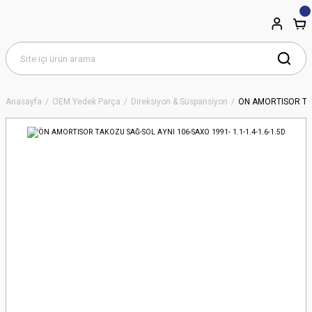
Anasayfa
OEM Yedek Parça
Direksiyon & Süspansiyon
ÖN AMORTISOR TAKO