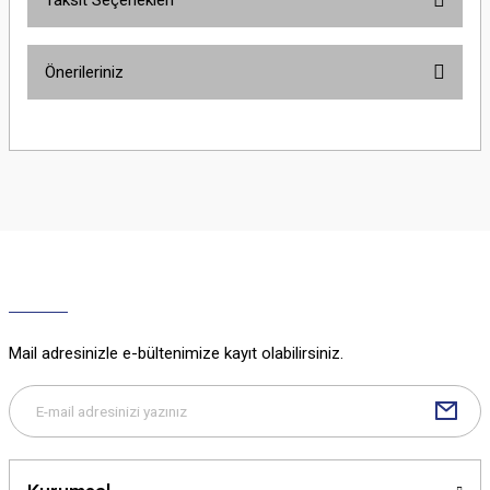
Taksit Seçenekleri
Bu ürüne ilk yorumu siz yapın!
Önerileriniz
Yorum Yaz
Bu ürünün fiyat bilgisi, resim, ürün açıklamalarında ve diğer konularda
yetersiz gördüğünüz noktaları öneri formunu kullanarak tarafımıza
iletebilirsiniz.
Görüş ve önerileriniz için teşekkür ederiz.
Ürün resmi kalitesiz, bozuk veya görüntülenemiyor.
Ürün açıklamasında eksik bilgiler bulunuyor.
Ürün bilgilerinde hatalar bulunuyor.
Ürün fiyatı diğer sitelerden daha pahalı.
Mail adresinizle e-bültenimize kayıt olabilirsiniz.
Bu ürüne benzer farklı alternatifler olmalı.