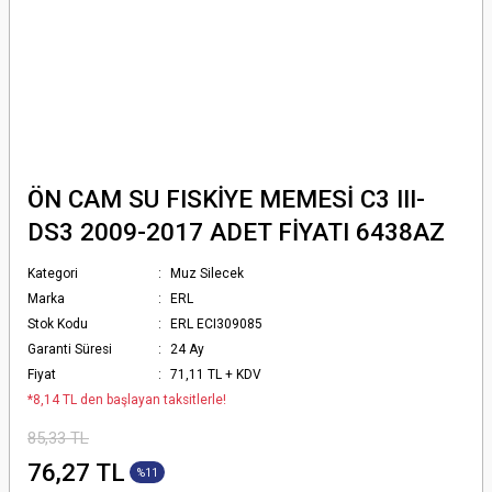
ÖN CAM SU FISKİYE MEMESİ C3 III-
DS3 2009-2017 ADET FİYATI 6438AZ
Kategori
Muz Silecek
Marka
ERL
Stok Kodu
ERL ECI309085
Garanti Süresi
24 Ay
Fiyat
71,11 TL + KDV
*8,14 TL den başlayan taksitlerle!
85,33 TL
76,27 TL
%11