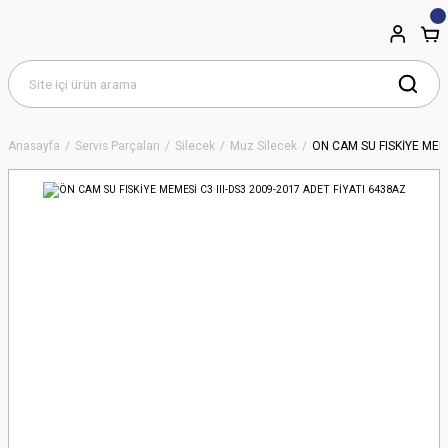
Anasayfa
Servis Parçaları
Silecek
Muz Silecek
ÖN CAM SU FISKİYE MEME