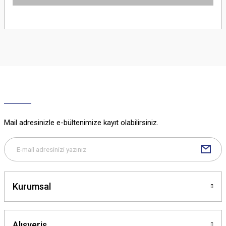
Bu ürünün fiyat bilgisi, resim, ürün açıklamalarında ve diğer konularda
yetersiz gördüğünüz noktaları öneri formunu kullanarak tarafımıza
iletebilirsiniz.
Görüş ve önerileriniz için teşekkür ederiz.
Ürün resmi kalitesiz, bozuk veya görüntülenemiyor.
Ürün açıklamasında eksik bilgiler bulunuyor.
Ürün bilgilerinde hatalar bulunuyor.
Ürün fiyatı diğer sitelerden daha pahalı.
Mail adresinizle e-bültenimize kayıt olabilirsiniz.
Bu ürüne benzer farklı alternatifler olmalı.
Kurumsal
Gönder
Alışveriş