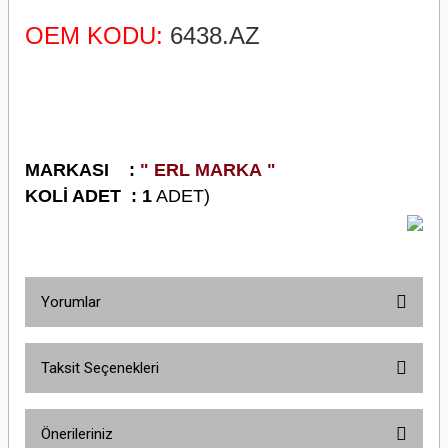
OEM KODU:
6438.AZ
M
ARKASI :
" ERL MARKA "
K
OLİ ADET : 1
ADET)
Yorumlar
Taksit Seçenekleri
Bu ürüne ilk yorumu siz yapın!
Önerileriniz
Yorum Yaz