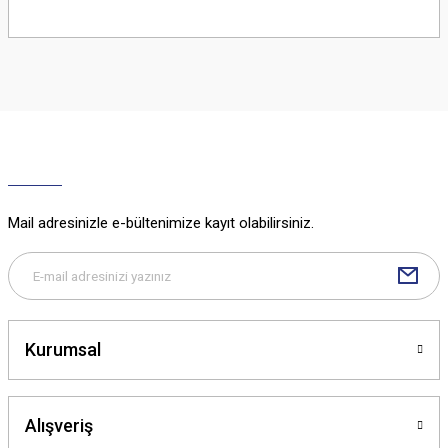
Bu ürünün fiyat bilgisi, resim, ürün açıklamalarında ve diğer konularda
yetersiz gördüğünüz noktaları öneri formunu kullanarak tarafımıza
iletebilirsiniz.
Görüş ve önerileriniz için teşekkür ederiz.
Ürün resmi kalitesiz, bozuk veya görüntülenemiyor.
Ürün açıklamasında eksik bilgiler bulunuyor.
Ürün bilgilerinde hatalar bulunuyor.
Ürün fiyatı diğer sitelerden daha pahalı.
Mail adresinizle e-bültenimize kayıt olabilirsiniz.
Bu ürüne benzer farklı alternatifler olmalı.
Kurumsal
Gönder
Alışveriş