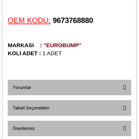
OEM KODU:
9673768880
M
ARKASI :
"EUROBUMP"
KOLİ ADET :
1 ADET
Yorumlar
Taksit Seçenekleri
Bu ürüne ilk yorumu siz yapın!
Önerileriniz
Yorum Yaz