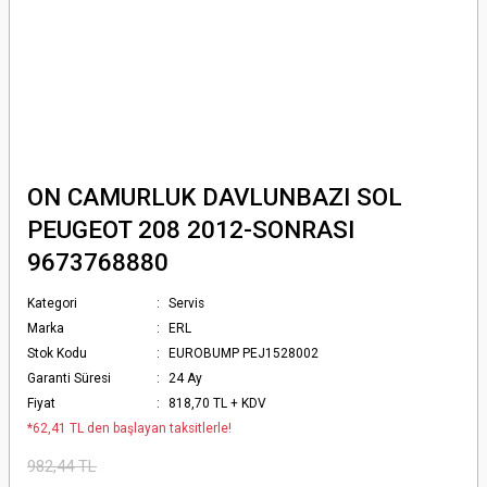
ON CAMURLUK DAVLUNBAZI SOL
PEUGEOT 208 2012-SONRASI
9673768880
Kategori
Servis
Marka
ERL
Stok Kodu
EUROBUMP PEJ1528002
Garanti Süresi
24 Ay
Fiyat
818,70 TL + KDV
*62,41 TL den başlayan taksitlerle!
982,44 TL