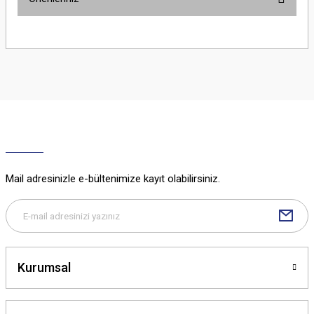
Yorum Yaz
Bu ürünün fiyat bilgisi, resim, ürün açıklamalarında ve diğer konularda
yetersiz gördüğünüz noktaları öneri formunu kullanarak tarafımıza
iletebilirsiniz.
Görüş ve önerileriniz için teşekkür ederiz.
Ürün resmi kalitesiz, bozuk veya görüntülenemiyor.
Ürün açıklamasında eksik bilgiler bulunuyor.
Ürün bilgilerinde hatalar bulunuyor.
Ürün fiyatı diğer sitelerden daha pahalı.
Mail adresinizle e-bültenimize kayıt olabilirsiniz.
Bu ürüne benzer farklı alternatifler olmalı.
Kurumsal
Gönder