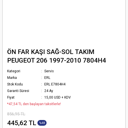
ÖN FAR KAŞI SAĞ-SOL TAKIM
PEUGEOT 206 1997-2010 7804H4
Kategori
Servis
Marka
ERL
Stok Kodu
ERL E7804H4
Garanti Süresi
24 Ay
Fiyat
15,00 USD + KDV
*47,54 TL den başlayan taksitlerle!
856,95 TL
445,62 TL
%48