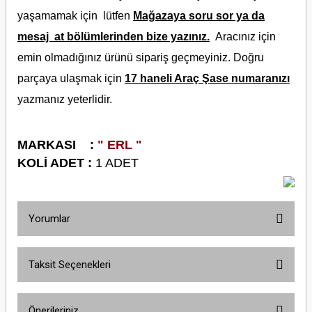
yaşamamak için lütfen
Mağazaya soru sor ya da
mesaj at bölümlerinden bize yazınız.
Aracınız için
emin olmadığınız ürünü sipariş geçmeyiniz. Doğru
parçaya ulaşmak için
17 haneli Araç Şase numaranızı
yazmanız yeterlidir.
MARKASI :
" ERL "
KOLİ ADET :
1 ADET
Yorumlar
Taksit Seçenekleri
Bu ürüne ilk yorumu siz yapın!
Önerileriniz