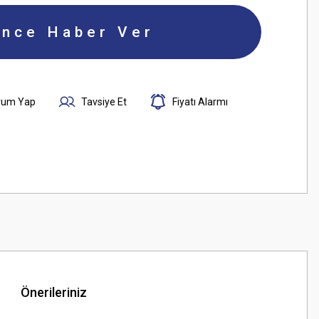
ince Haber Ver
rum Yap
Tavsiye Et
Fiyatı Alarmı
Önerileriniz