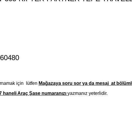
760480
amamak için lütfen
Mağazaya soru sor ya da mesaj at bölümle
7 haneli Araç Şase numaranızı
yazmanız
yeterlidir.