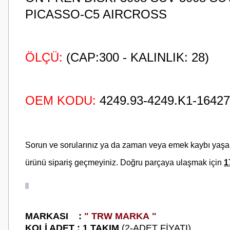
PICASSO-C5 AIRCROSS
ÖLÇÜ:
(CAP:300 - KALINLIK: 28)
OEM KODU:
4249.93-4249.K1-1642
Sorun ve sorularınız ya da zaman veya emek kaybı yaş
ürünü sipariş geçmeyiniz. Doğru parçaya ulaşmak için
1
M
ARKASI :
" TRW MARKA "
KOLİ ADET : 1 TAKIM
(2-ADET FİYATI)