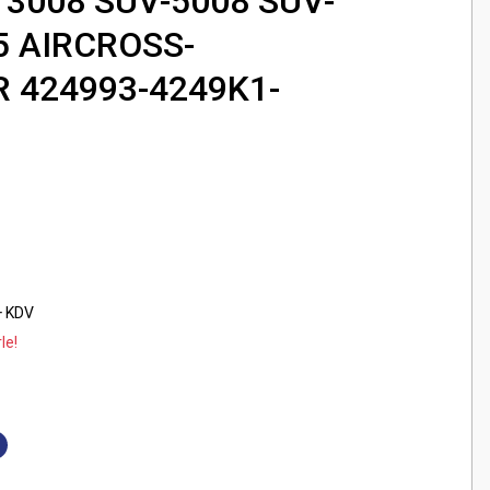
 3008 SUV-5008 SUV-
5 AIRCROSS-
 424993-4249K1-
+ KDV
le!