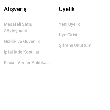
Alışveriş
Üyelik
Mesafeli Satış
Yeni Üyelik
Sözleşmesi
Üye Girişi
Gizlilik ve Güvenlik
Şifremi Unuttum
İptal İade Koşullari
Kişisel Veriler Politikası