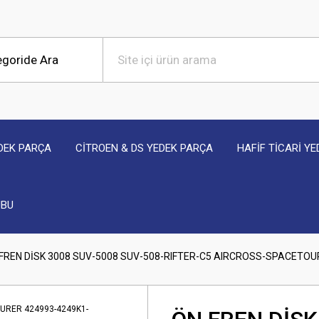
DEK PARÇA
CİTROEN & DS YEDEK PARÇA
HAFİF TİCARİ Y
UBU
FREN DİSK 3008 SUV-5008 SUV-508-RIFTER-C5 AIRCROSS-SPACETOU