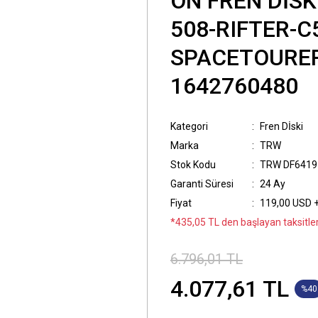
ÖN FREN DİSK
508-RIFTER-C
SPACETOURER
1642760480
Kategori
Fren Dİski
Marka
TRW
Stok Kodu
TRW DF6419
Garanti Süresi
24 Ay
Fiyat
119,00 USD 
*435,05 TL den başlayan taksitler
6.796,01 TL
4.077,61 TL
%40