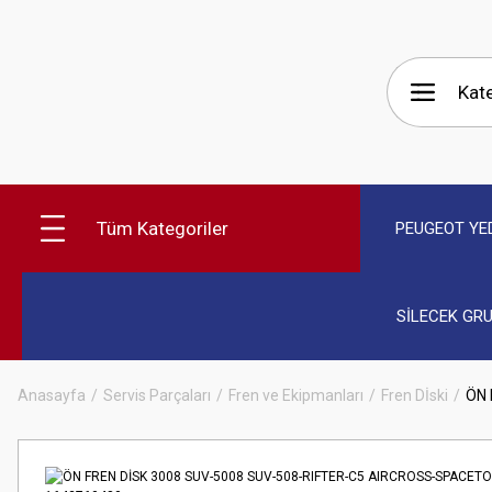
Tüm Kategoriler
PEUGEOT YE
SİLECEK GR
Anasayfa
Servis Parçaları
Fren ve Ekipmanları
Fren Dİski
ÖN 