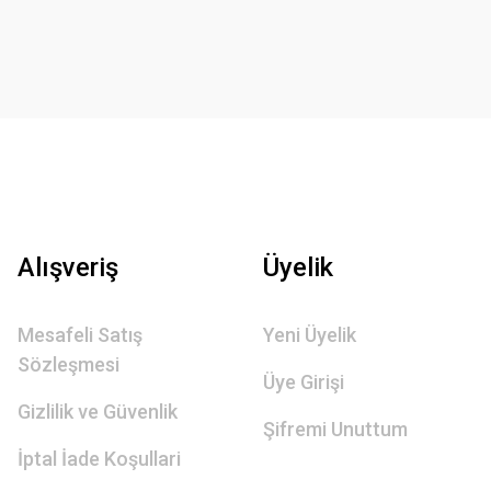
Alışveriş
Üyelik
Mesafeli Satış
Yeni Üyelik
Sözleşmesi
Üye Girişi
Gizlilik ve Güvenlik
Şifremi Unuttum
İptal İade Koşullari