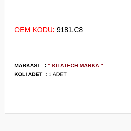
OEM KODU:
9181.C8
M
ARKASI :
" KITATECH MARKA "
K
OLİ ADET :
1 ADET
Bu ürünün fiyat bilgisi, resim, ürün açıklamalarında ve diğer konularda
Görüş ve önerileriniz için teşekkür ederiz.
Ürün resmi kalitesiz, bozuk veya görüntülenemiyor.