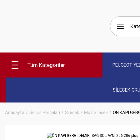
Tüm Kategoriler
PEUGEOT YE
SİLECEK GR
Anasayfa
Servis Parçaları
Silecek
Muz Silecek
ÖN KAPI GERG