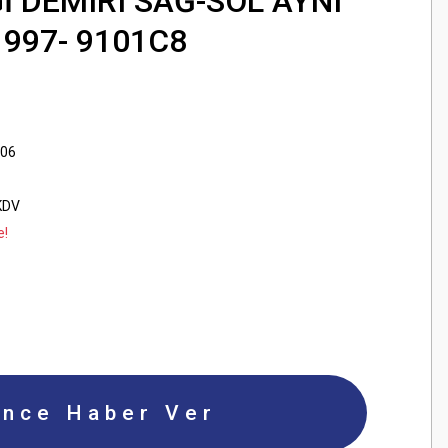
İ DEMIRI SAĞ-SOL AYNI
1997- 9101C8
906
KDV
e!
ince Haber Ver