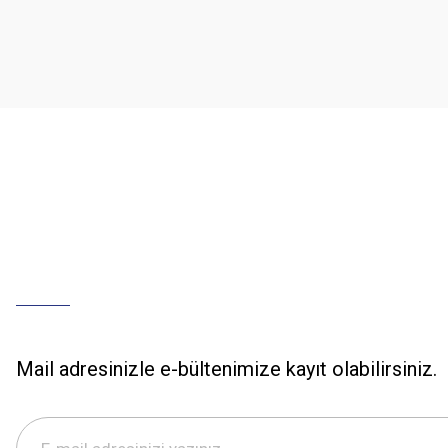
Ürün açıklamasında eksik bilgiler bulunuyor.
Ürün bilgilerinde hatalar bulunuyor.
Ürün fiyatı diğer sitelerden daha pahalı.
Bu ürüne benzer farklı alternatifler olmalı.
Mail adresinizle e-bültenimize kayıt olabilirsiniz.