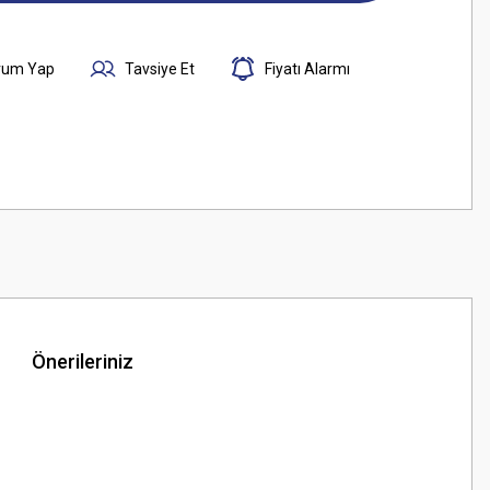
rum Yap
Tavsiye Et
Fiyatı Alarmı
Önerileriniz