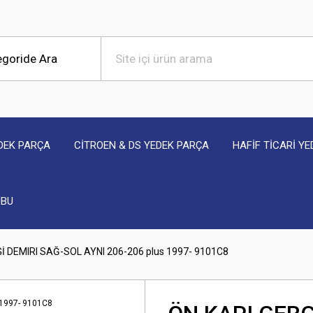
DEK PARÇA
CİTROEN & DS YEDEK PARÇA
HAFİF TİCARİ Y
UBU
İ DEMIRI SAĞ-SOL AYNI 206-206 plus 1997- 9101C8