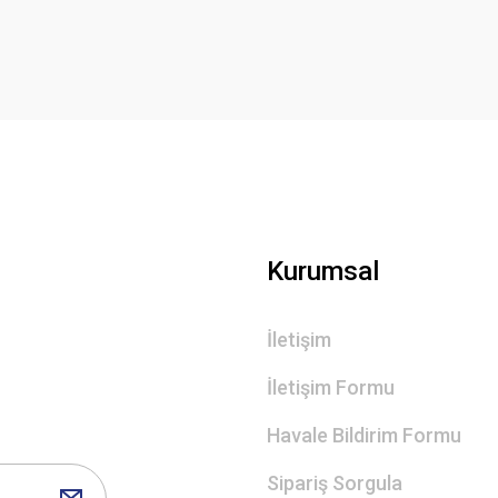
Yorum Yaz
Gönder
Kurumsal
İletişim
İletişim Formu
Havale Bildirim Formu
Sipariş Sorgula