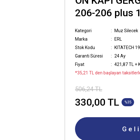
ÖN KAPI GERG
206-206 plus 
Kategori
Muz Silecek
Marka
ERL
Stok Kodu
KITATECH 1
Garanti Süresi
24 Ay
Fiyat
421,87 TL + 
*35,21 TL den başlayan taksitlerl
506,24 TL
330,00 TL
%35
Gel