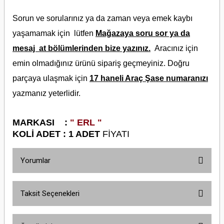
Sorun ve sorularınız ya da zaman veya emek kaybı
yaşamamak için lütfen
Mağazaya soru sor ya da
mesaj at bölümlerinden bize yazınız.
Aracınız için
emin olmadığınız ürünü sipariş geçmeyiniz. Doğru
parçaya ulaşmak için
17 haneli Araç Şase numaranızı
yazmanız yeterlidir.
M
ARKASI :
" ERL "
KOLİ ADET : 1 ADET
FİYATI
Yorumlar
Taksit Seçenekleri
Bu ürüne ilk yorumu siz yapın!