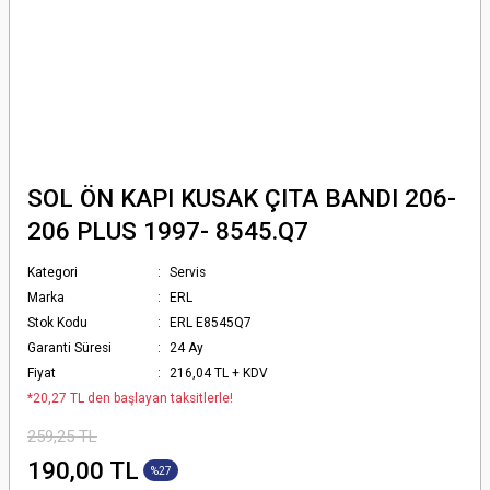
SOL ÖN KAPI KUSAK ÇITA BANDI 206-
206 PLUS 1997- 8545.Q7
Kategori
Servis
Marka
ERL
Stok Kodu
ERL E8545Q7
Garanti Süresi
24 Ay
Fiyat
216,04 TL + KDV
*20,27 TL den başlayan taksitlerle!
259,25 TL
190,00 TL
%27