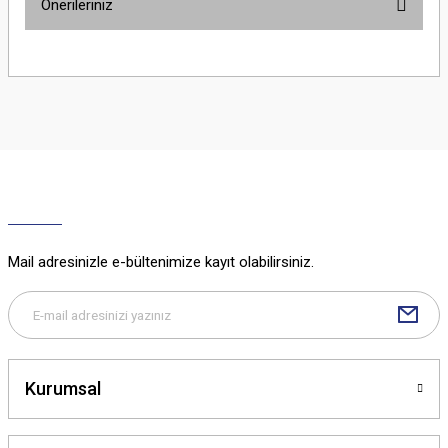
Önerileriniz
Yorum Yaz
Bu ürünün fiyat bilgisi, resim, ürün açıklamalarında ve diğer konularda
yetersiz gördüğünüz noktaları öneri formunu kullanarak tarafımıza
iletebilirsiniz.
Görüş ve önerileriniz için teşekkür ederiz.
Ürün resmi kalitesiz, bozuk veya görüntülenemiyor.
Ürün açıklamasında eksik bilgiler bulunuyor.
Ürün bilgilerinde hatalar bulunuyor.
Ürün fiyatı diğer sitelerden daha pahalı.
Mail adresinizle e-bültenimize kayıt olabilirsiniz.
Bu ürüne benzer farklı alternatifler olmalı.
Kurumsal
Gönder