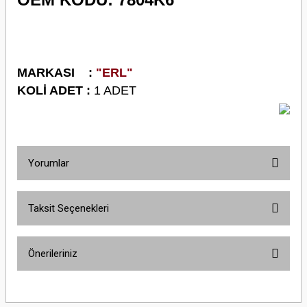
M
ARKASI :
"ERL"
KOLİ ADET :
1 ADET
Yorumlar
Taksit Seçenekleri
Bu ürüne ilk yorumu siz yapın!
Önerileriniz
Yorum Yaz
Bu ürünün fiyat bilgisi, resim, ürün açıklamalarında ve diğer konularda
yetersiz gördüğünüz noktaları öneri formunu kullanarak tarafımıza