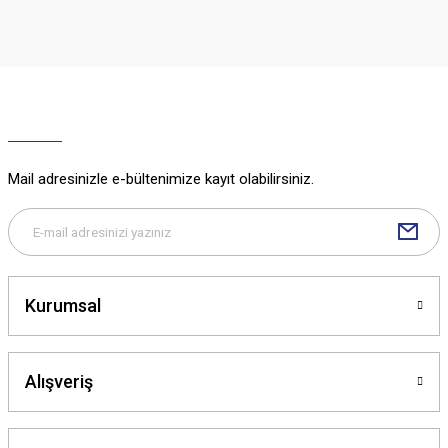
iletebilirsiniz.
Görüş ve önerileriniz için teşekkür ederiz.
Ürün resmi kalitesiz, bozuk veya görüntülenemiyor.
Ürün açıklamasında eksik bilgiler bulunuyor.
Ürün bilgilerinde hatalar bulunuyor.
Ürün fiyatı diğer sitelerden daha pahalı.
Mail adresinizle e-bültenimize kayıt olabilirsiniz.
Bu ürüne benzer farklı alternatifler olmalı.
Kurumsal
Gönder
Alışveriş