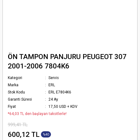
ÖN TAMPON PANJURU PEUGEOT 307
2001-2006 7804K6
Kategori
Servis
Marka
ERL
Stok Kodu
ERL E7804K6
Garanti Süresi
24 Ay
Fiyat
17,50 USD + KDV
*64,03 TL den başlayan taksitlerle!
999,41 TL
600,12 TL
%40