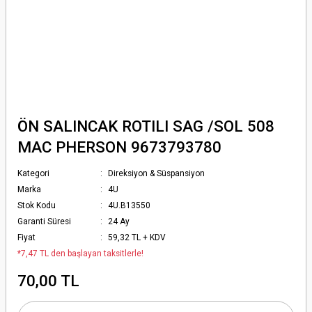
ÖN SALINCAK ROTILI SAG /SOL 508
MAC PHERSON 9673793780
Kategori
Direksiyon & Süspansiyon
Marka
4U
Stok Kodu
4U.B13550
Garanti Süresi
24 Ay
Fiyat
59,32 TL + KDV
*7,47 TL den başlayan taksitlerle!
70,00 TL