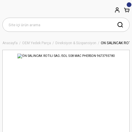
Anasayfa
OEM Yedek Parça
Direksiyon & Süspansiyon
ÖN SALINCAK ROTI