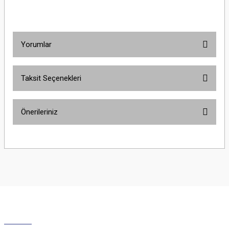
Yorumlar
Taksit Seçenekleri
Bu ürüne ilk yorumu siz yapın!
Önerileriniz
Yorum Yaz
Bu ürünün fiyat bilgisi, resim, ürün açıklamalarında ve diğer konularda
yetersiz gördüğünüz noktaları öneri formunu kullanarak tarafımıza
iletebilirsiniz.
Görüş ve önerileriniz için teşekkür ederiz.
Ürün resmi kalitesiz, bozuk veya görüntülenemiyor.
Ürün açıklamasında eksik bilgiler bulunuyor.
Ürün bilgilerinde hatalar bulunuyor.