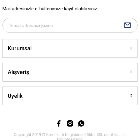
Ürün fiyatı diğer sitelerden daha pahalı.
Mail adresinizle e-bültenimize kayıt olabilirsiniz.
Bu ürüne benzer farklı alternatifler olmalı.
Kurumsal
Gönder
Alışveriş
Üyelik
Copyright 2019 © Kredi kartı bilgileriniz 256bit SSL sertifikası ile
korunmaktadır.