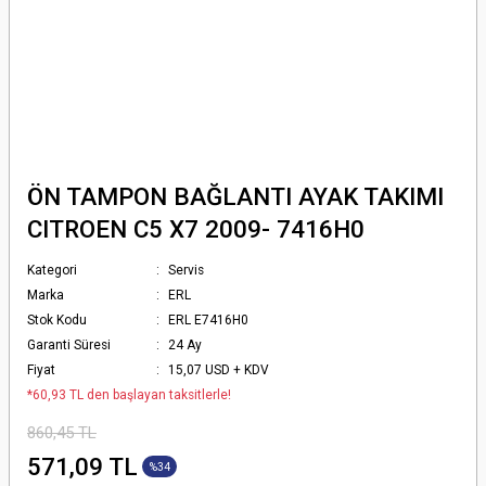
ÖN TAMPON BAĞLANTI AYAK TAKIMI
CITROEN C5 X7 2009- 7416H0
Kategori
Servis
Marka
ERL
Stok Kodu
ERL E7416H0
Garanti Süresi
24 Ay
Fiyat
15,07 USD + KDV
*60,93 TL den başlayan taksitlerle!
860,45 TL
571,09 TL
%34