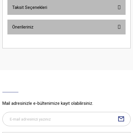
Taksit Seçenekleri
Bu ürüne ilk yorumu siz yapın!
Önerileriniz
Yorum Yaz
Bu ürünün fiyat bilgisi, resim, ürün açıklamalarında ve diğer konularda
yetersiz gördüğünüz noktaları öneri formunu kullanarak tarafımıza
iletebilirsiniz.
Görüş ve önerileriniz için teşekkür ederiz.
Ürün resmi kalitesiz, bozuk veya görüntülenemiyor.
Ürün açıklamasında eksik bilgiler bulunuyor.
Ürün bilgilerinde hatalar bulunuyor.
Ürün fiyatı diğer sitelerden daha pahalı.
Mail adresinizle e-bültenimize kayıt olabilirsiniz.
Bu ürüne benzer farklı alternatifler olmalı.