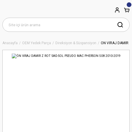
Anasayfa
OEM Yedek Parça
Direksiyon & Süspansiyon
ÖN VİRAJ DAMİR Z