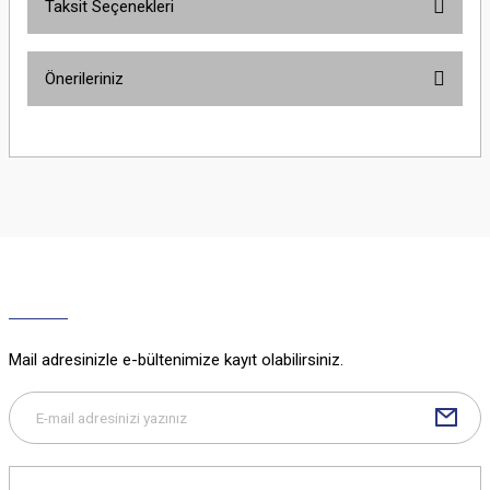
Taksit Seçenekleri
Bu ürüne ilk yorumu siz yapın!
Önerileriniz
Yorum Yaz
Bu ürünün fiyat bilgisi, resim, ürün açıklamalarında ve diğer konularda
yetersiz gördüğünüz noktaları öneri formunu kullanarak tarafımıza
iletebilirsiniz.
Görüş ve önerileriniz için teşekkür ederiz.
Ürün resmi kalitesiz, bozuk veya görüntülenemiyor.
Ürün açıklamasında eksik bilgiler bulunuyor.
Ürün bilgilerinde hatalar bulunuyor.
Ürün fiyatı diğer sitelerden daha pahalı.
Mail adresinizle e-bültenimize kayıt olabilirsiniz.
Bu ürüne benzer farklı alternatifler olmalı.