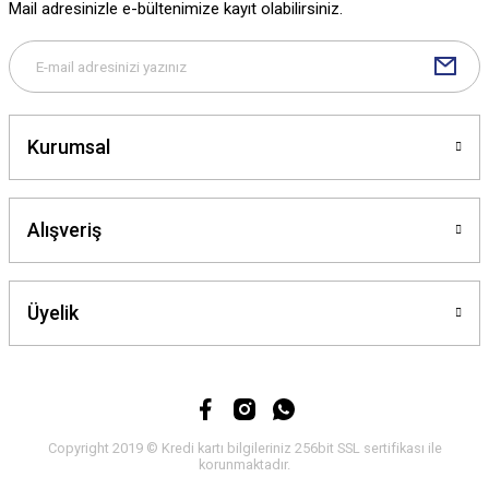
Mail adresinizle e-bültenimize kayıt olabilirsiniz.
Bu ürüne benzer farklı alternatifler olmalı.
Kurumsal
Gönder
Alışveriş
Üyelik
Copyright 2019 © Kredi kartı bilgileriniz 256bit SSL sertifikası ile
korunmaktadır.