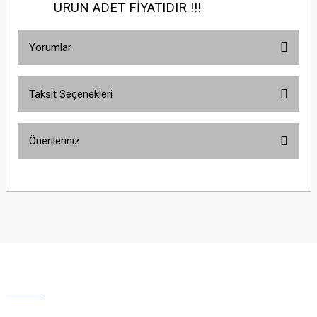
ÜRÜN ADET FİYATIDIR !!!
Yorumlar
Taksit Seçenekleri
Bu ürüne ilk yorumu siz yapın!
Önerileriniz
Yorum Yaz
Bu ürünün fiyat bilgisi, resim, ürün açıklamalarında ve diğer konularda
yetersiz gördüğünüz noktaları öneri formunu kullanarak tarafımıza
iletebilirsiniz.
Görüş ve önerileriniz için teşekkür ederiz.
Ürün resmi kalitesiz, bozuk veya görüntülenemiyor.
Ürün açıklamasında eksik bilgiler bulunuyor.
Ürün bilgilerinde hatalar bulunuyor.
Ürün fiyatı diğer sitelerden daha pahalı.