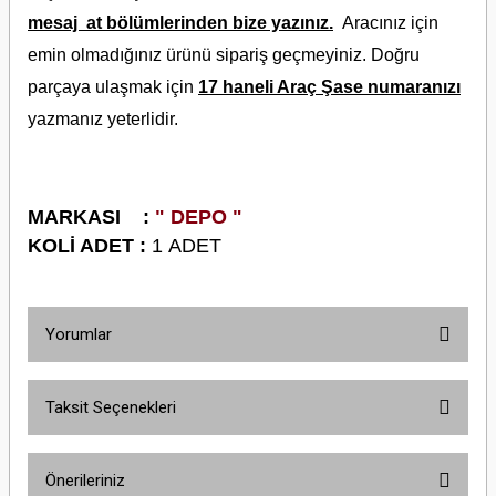
mesaj at bölümlerinden bize yazınız.
Aracınız için
emin olmadığınız ürünü sipariş geçmeyiniz. Doğru
parçaya ulaşmak için
17 haneli Araç Şase numaranızı
yazmanız yeterlidir.
M
ARKASI :
" DEPO "
KOLİ ADET :
1 ADET
Yorumlar
Taksit Seçenekleri
Bu ürüne ilk yorumu siz yapın!
Önerileriniz
Yorum Yaz