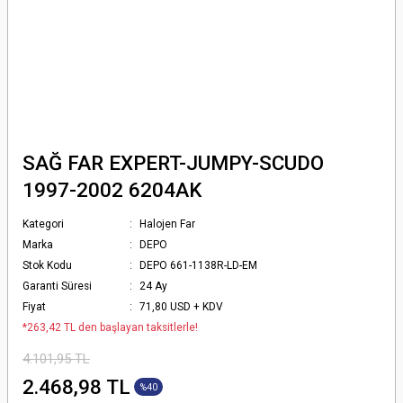
SAĞ FAR EXPERT-JUMPY-SCUDO
1997-2002 6204AK
Kategori
Halojen Far
Marka
DEPO
Stok Kodu
DEPO 661-1138R-LD-EM
Garanti Süresi
24 Ay
Fiyat
71,80 USD + KDV
*263,42 TL den başlayan taksitlerle!
4.101,95 TL
2.468,98 TL
%40