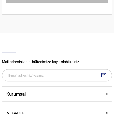
Bu ürünün fiyat bilgisi, resim, ürün açıklamalarında ve diğer konularda
yetersiz gördüğünüz noktaları öneri formunu kullanarak tarafımıza
iletebilirsiniz.
Görüş ve önerileriniz için teşekkür ederiz.
Ürün resmi kalitesiz, bozuk veya görüntülenemiyor.
Ürün açıklamasında eksik bilgiler bulunuyor.
Ürün bilgilerinde hatalar bulunuyor.
Ürün fiyatı diğer sitelerden daha pahalı.
Mail adresinizle e-bültenimize kayıt olabilirsiniz.
Bu ürüne benzer farklı alternatifler olmalı.
Kurumsal
Gönder
Alışveriş