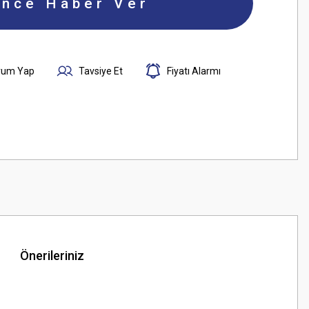
ince Haber Ver
rum Yap
Tavsiye Et
Fiyatı Alarmı
Önerileriniz