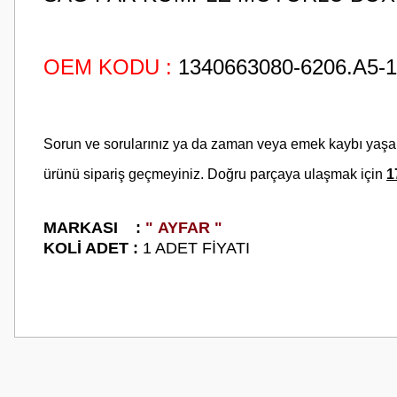
OEM KODU :
1340663080-6206.A5-1
Sorun ve sorularınız ya da zaman veya emek kaybı yaş
ürünü sipariş geçmeyiniz. Doğru parçaya ulaşmak için
1
M
ARKASI :
" AYFAR "
KOLİ ADET :
1 ADET FİYATI
Bu ürünün fiyat bilgisi, resim, ürün açıklamalarında ve diğer konularda
Görüş ve önerileriniz için teşekkür ederiz.
Ürün resmi kalitesiz, bozuk veya görüntülenemiyor.