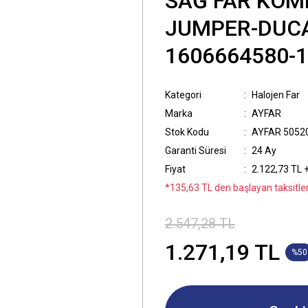
SAĞ FAR KOM
JUMPER-DUCA
1606664580-
Kategori
Halojen Far
Marka
AYFAR
Stok Kodu
AYFAR 5052
Garanti Süresi
24 Ay
Fiyat
2.122,73 TL 
*135,63 TL den başlayan taksitler
2.547,28 TL
1.271,19 TL
%50