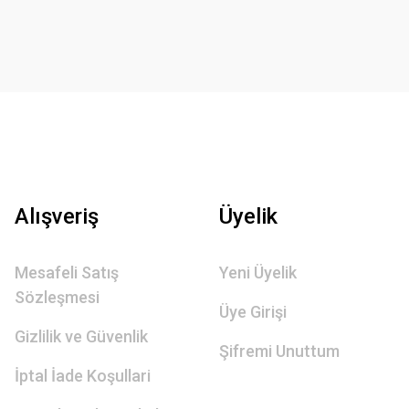
Alışveriş
Üyelik
Mesafeli Satış
Yeni Üyelik
Sözleşmesi
Üye Girişi
Gizlilik ve Güvenlik
Şifremi Unuttum
İptal İade Koşullari