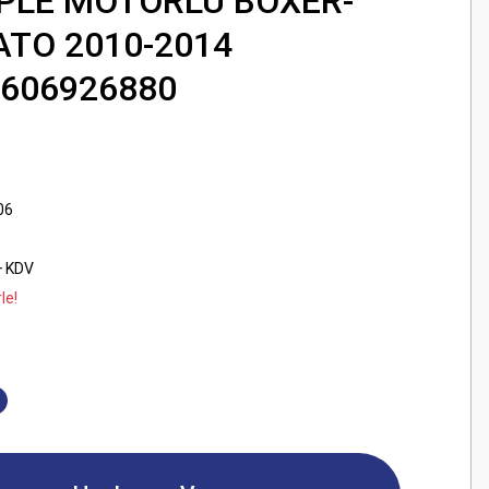
PLE MOTORLU BOXER-
TO 2010-2014
1606926880
06
+ KDV
le!