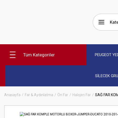
Tüm Kategoriler
PEUGEOT YE
SİLECEK GR
Anasayfa
Far & Aydınlatma
Ön Far
Halojen Far
SAĞ FAR KO