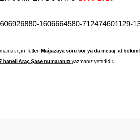
606926880-1606664580-712474601129-1
amamak için lütfen
Mağazaya soru sor ya da mesaj at bölümle
7 haneli Araç Şase numaranızı
yazmanız yeterlidir.
 yetersiz gördüğünüz noktaları öneri formunu kullanarak tarafımıza iletebilirsini
Bu ürüne ilk yorumu siz yapın!