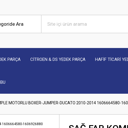
DEK PARÇA
CİTROEN & DS YEDEK PARÇA
HAFİF TİCARİ Y
UBU
MPLE MOTORLU BOXER-JUMPER-DUCATO 2010-2014 1606664580-16