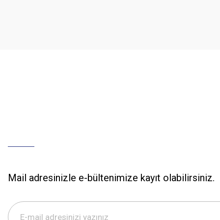
Ürün açıklamasında eksik bilgiler bulunuyor.
Ürün bilgilerinde hatalar bulunuyor.
Ürün fiyatı diğer sitelerden daha pahalı.
Bu ürüne benzer farklı alternatifler olmalı.
Mail adresinizle e-bültenimize kayıt olabilirsiniz.