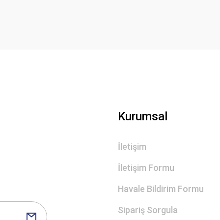
Yorum Yaz
Gönder
Kurumsal
İletişim
İletişim Formu
Havale Bildirim Formu
Sipariş Sorgula