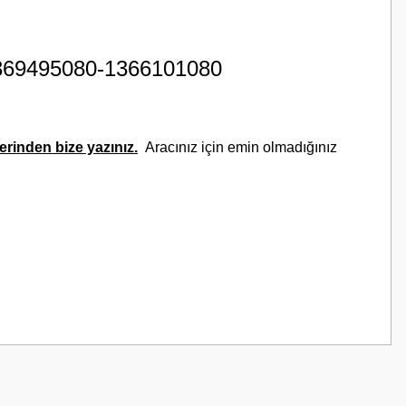
369495080-1366101080
rinden bize yazınız.
Aracınız için emin olmadığınız
z.