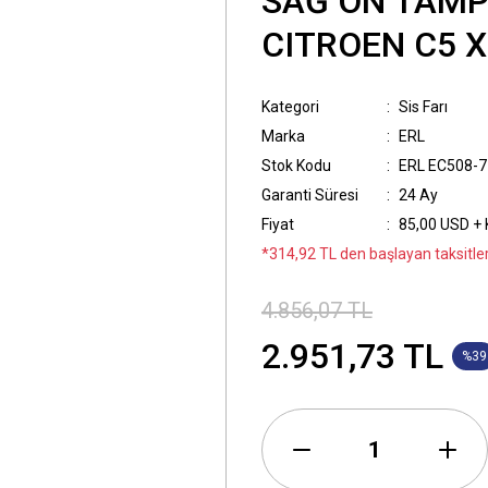
SAĞ ÖN TAMP
CITROEN C5 X
Kategori
Sis Farı
Marka
ERL
Stok Kodu
ERL EC508-
Garanti Süresi
24 Ay
Fiyat
85,00 USD +
*314,92 TL den başlayan taksitler
4.856,07 TL
2.951,73 TL
%39