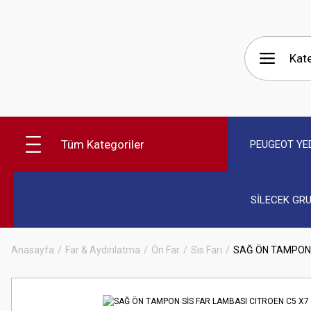
Tüm Kategoriler
PEUGEOT YE
SİLECEK GR
Anasayfa
Far & Aydınlatma
Ön Far
Sis Farı
SAĞ ÖN TAMPON 