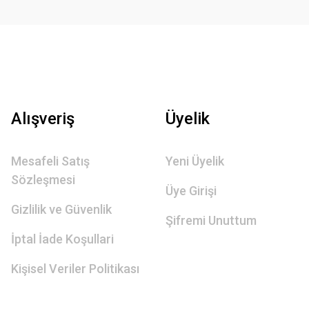
Alışveriş
Üyelik
Mesafeli Satış
Yeni Üyelik
Sözleşmesi
Üye Girişi
Gizlilik ve Güvenlik
Şifremi Unuttum
İptal İade Koşullari
Kişisel Veriler Politikası