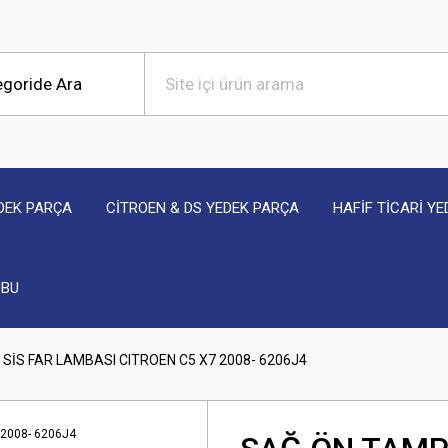
DEK PARÇA
CİTROEN & DS YEDEK PARÇA
HAFİF TİCARİ Y
UBU
SİS FAR LAMBASI CITROEN C5 X7 2008- 6206J4