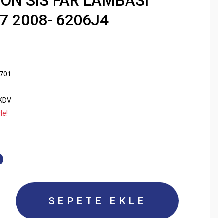
ON SİS FAR LAMBASI
7 2008- 6206J4
7701
 KDV
le!
SEPETE EKLE