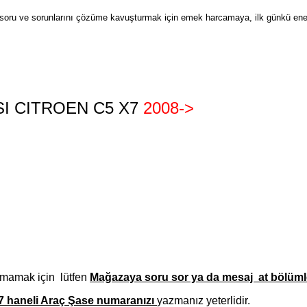
zin soru ve sorunlarını çözüme kavuşturmak için emek harcamaya, ilk günkü ene
I CITROEN C5 X7
2008->
amamak için lütfen
Mağazaya soru sor ya da mesaj at bölümle
7 haneli Araç Şase numaranızı
yazmanız
yeterlidir.