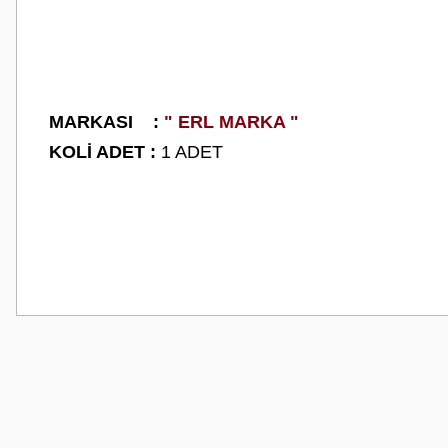
M
ARKASI :
" ERL MARKA "
KOLİ ADET :
1 ADET
Bu ürünün fiyat bilgisi, resim, ürün açıklamalarında ve diğer konularda
Görüş ve önerileriniz için teşekkür ederiz.
Ürün resmi kalitesiz, bozuk veya görüntülenemiyor.
Ürün açıklamasında eksik bilgiler bulunuyor.
Ürün bilgilerinde hatalar bulunuyor.
Ürün fiyatı diğer sitelerden daha pahalı.