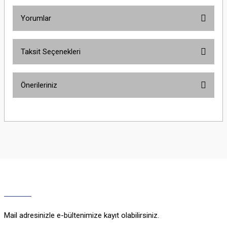
Yorumlar
Taksit Seçenekleri
Bu ürüne ilk yorumu siz yapın!
Önerileriniz
Yorum Yaz
Bu ürünün fiyat bilgisi, resim, ürün açıklamalarında ve diğer konularda
yetersiz gördüğünüz noktaları öneri formunu kullanarak tarafımıza
iletebilirsiniz.
Görüş ve önerileriniz için teşekkür ederiz.
Ürün resmi kalitesiz, bozuk veya görüntülenemiyor.
Ürün açıklamasında eksik bilgiler bulunuyor.
Ürün bilgilerinde hatalar bulunuyor.
Ürün fiyatı diğer sitelerden daha pahalı.
Mail adresinizle e-bültenimize kayıt olabilirsiniz.
Bu ürüne benzer farklı alternatifler olmalı.