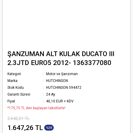
ŞANZUMAN ALT KULAK DUCATO III
2.3JTD EURO5 2012- 1363377080
Kategori
Motor ve Şanzıman
Marka
HUTCHINSON
Stok Kodu
HUTCHINSON 594472
Garanti Süresi
24 Ay
Fiyat
40,10 EUR + KDV
*175,75 TL den başlayan taksitlerle!
2.642,21 TL
1.647,26 TL
%38