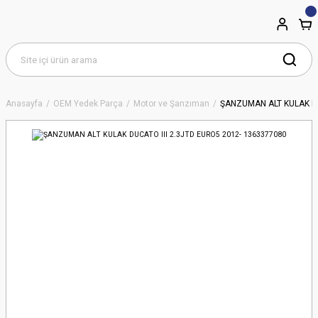
Anasayfa
OEM Yedek Parça
Motor ve Şanzıman
ŞANZUMAN ALT KULAK DU