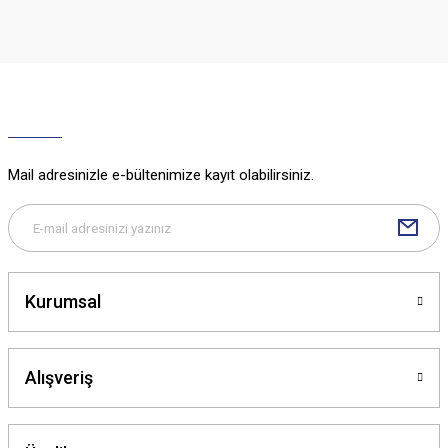
iletebilirsiniz.
Görüş ve önerileriniz için teşekkür ederiz.
Ürün resmi kalitesiz, bozuk veya görüntülenemiyor.
Ürün açıklamasında eksik bilgiler bulunuyor.
Ürün bilgilerinde hatalar bulunuyor.
Ürün fiyatı diğer sitelerden daha pahalı.
Mail adresinizle e-bültenimize kayıt olabilirsiniz.
Bu ürüne benzer farklı alternatifler olmalı.
Kurumsal
Gönder
Alışveriş