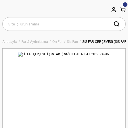
Anasayfa
Far & Aydınlatma
Ön Far
Sis Farı
SİS FAR ÇERÇEVESİ (SİS FARL