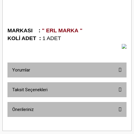
M
ARKASI :
" ERL MARKA "
K
OLİ ADET :
1 ADET
Yorumlar
Taksit Seçenekleri
Bu ürüne ilk yorumu siz yapın!
Önerileriniz
Yorum Yaz
Bu ürünün fiyat bilgisi, resim, ürün açıklamalarında ve diğer konularda
yetersiz gördüğünüz noktaları öneri formunu kullanarak tarafımıza