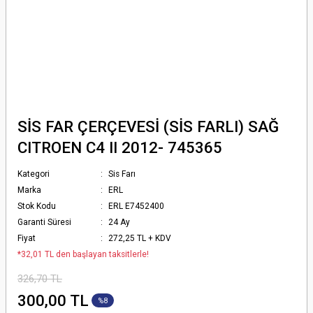
SİS FAR ÇERÇEVESİ (SİS FARLI) SAĞ
CITROEN C4 II 2012- 745365
Kategori
Sis Farı
Marka
ERL
Stok Kodu
ERL E7452400
Garanti Süresi
24 Ay
Fiyat
272,25 TL + KDV
*32,01 TL den başlayan taksitlerle!
326,70 TL
300,00 TL
%8