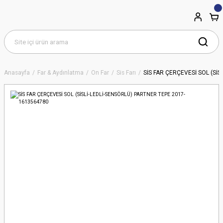
Anasayfa
Far & Aydınlatma
Ön Far
Sis Farı
SİS FAR ÇERÇEVESİ SOL (Sİ