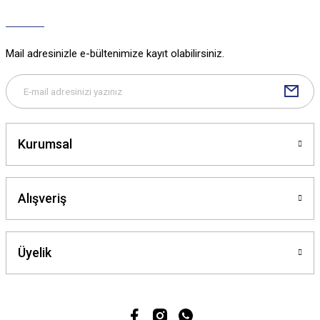
Ürün açıklamasında eksik bilgiler bulunuyor.
Ürün bilgilerinde hatalar bulunuyor.
Ürün fiyatı diğer sitelerden daha pahalı.
Mail adresinizle e-bültenimize kayıt olabilirsiniz.
Bu ürüne benzer farklı alternatifler olmalı.
Kurumsal
Gönder
Alışveriş
Üyelik