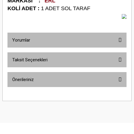
M
ARKASI :
"ERL"
KOLİ ADET :
1 ADET SOL TARAF
Yorumlar
Taksit Seçenekleri
Bu ürüne ilk yorumu siz yapın!
Önerileriniz
Yorum Yaz
Bu ürünün fiyat bilgisi, resim, ürün açıklamalarında ve diğer konularda
yetersiz gördüğünüz noktaları öneri formunu kullanarak tarafımıza
iletebilirsiniz.
Görüş ve önerileriniz için teşekkür ederiz.
Ürün resmi kalitesiz, bozuk veya görüntülenemiyor.