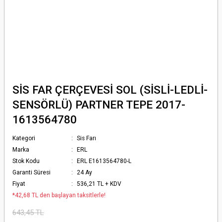
SİS FAR ÇERÇEVESİ SOL (SİSLİ-LEDLİ-
SENSÖRLÜ) PARTNER TEPE 2017-
1613564780
Kategori
Sis Farı
Marka
ERL
Stok Kodu
ERL E1613564780-L
Garanti Süresi
24 Ay
Fiyat
536,21 TL + KDV
*42,68 TL den başlayan taksitlerle!
643,45 TL