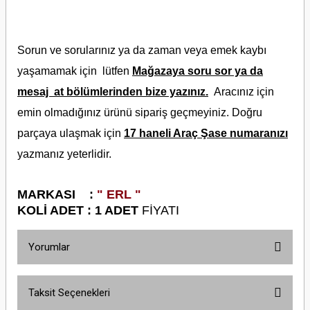
Sorun ve sorularınız ya da zaman veya emek kaybı
yaşamamak için lütfen
Mağazaya soru sor ya da
mesaj at bölümlerinden bize yazınız.
Aracınız için
emin olmadığınız ürünü sipariş geçmeyiniz. Doğru
parçaya ulaşmak için
17 haneli Araç Şase numaranızı
yazmanız yeterlidir.
M
ARKASI :
" ERL "
KOLİ ADET : 1 ADET
FİYATI
Yorumlar
Taksit Seçenekleri
Bu ürüne ilk yorumu siz yapın!