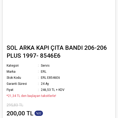
SOL ARKA KAPI ÇITA BANDI 206-206
PLUS 1997- 8546E6
Kategori
Servis
Marka
ERL
Stok Kodu
ERL E8546E6
Garanti Süresi
24 Ay
Fiyat
246,53 TL + KDV
*21,34 TL den başlayan taksitlerle!
295,83 TL
200,00 TL
%32