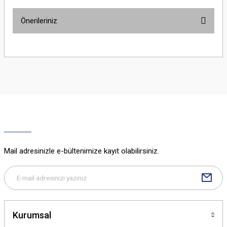
Önerileriniz
Yorum Yaz
Bu ürünün fiyat bilgisi, resim, ürün açıklamalarında ve diğer konularda
yetersiz gördüğünüz noktaları öneri formunu kullanarak tarafımıza
iletebilirsiniz.
Görüş ve önerileriniz için teşekkür ederiz.
Ürün resmi kalitesiz, bozuk veya görüntülenemiyor.
Ürün açıklamasında eksik bilgiler bulunuyor.
Ürün bilgilerinde hatalar bulunuyor.
Ürün fiyatı diğer sitelerden daha pahalı.
Mail adresinizle e-bültenimize kayıt olabilirsiniz.
Bu ürüne benzer farklı alternatifler olmalı.
Kurumsal
Gönder