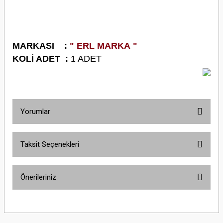
M
ARKASI :
" ERL MARKA "
K
OLİ ADET :
1 ADET
Yorumlar
Taksit Seçenekleri
Bu ürüne ilk yorumu siz yapın!
Önerileriniz
Yorum Yaz
Bu ürünün fiyat bilgisi, resim, ürün açıklamalarında ve diğer konularda
yetersiz gördüğünüz noktaları öneri formunu kullanarak tarafımıza
iletebilirsiniz.