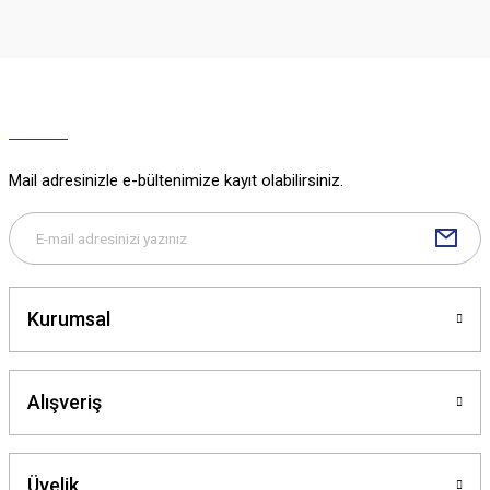
Görüş ve önerileriniz için teşekkür ederiz.
Ürün resmi kalitesiz, bozuk veya görüntülenemiyor.
Ürün açıklamasında eksik bilgiler bulunuyor.
Ürün bilgilerinde hatalar bulunuyor.
Ürün fiyatı diğer sitelerden daha pahalı.
Mail adresinizle e-bültenimize kayıt olabilirsiniz.
Bu ürüne benzer farklı alternatifler olmalı.
Kurumsal
Gönder
Alışveriş
Üyelik