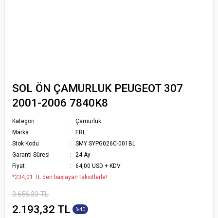
SOL ÖN ÇAMURLUK PEUGEOT 307
2001-2006 7840K8
Kategori
Çamurluk
Marka
ERL
Stok Kodu
SMY SYPG026C-001BL
Garanti Süresi
24 Ay
Fiyat
64,00 USD + KDV
*234,01 TL den başlayan taksitlerle!
3.656,33 TL
2.193,32 TL
%40