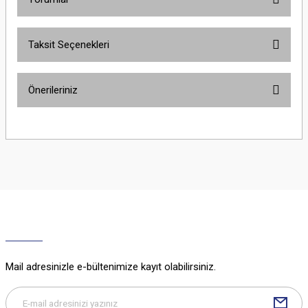
Taksit Seçenekleri
Bu ürüne ilk yorumu siz yapın!
Önerileriniz
Yorum Yaz
Bu ürünün fiyat bilgisi, resim, ürün açıklamalarında ve diğer konularda
yetersiz gördüğünüz noktaları öneri formunu kullanarak tarafımıza
iletebilirsiniz.
Görüş ve önerileriniz için teşekkür ederiz.
Ürün resmi kalitesiz, bozuk veya görüntülenemiyor.
Ürün açıklamasında eksik bilgiler bulunuyor.
Ürün bilgilerinde hatalar bulunuyor.
Ürün fiyatı diğer sitelerden daha pahalı.
Mail adresinizle e-bültenimize kayıt olabilirsiniz.
Bu ürüne benzer farklı alternatifler olmalı.