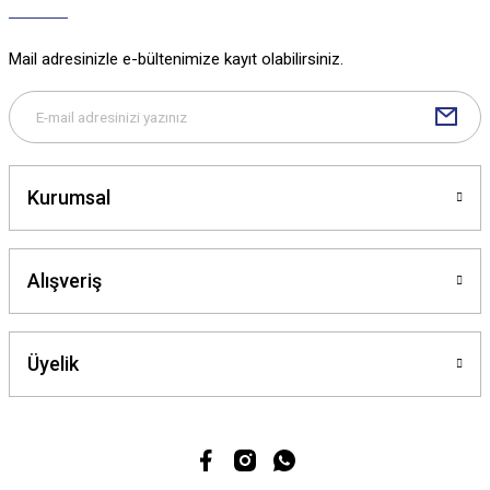
Ürün bilgilerinde hatalar bulunuyor.
Ürün fiyatı diğer sitelerden daha pahalı.
Mail adresinizle e-bültenimize kayıt olabilirsiniz.
Bu ürüne benzer farklı alternatifler olmalı.
Kurumsal
Gönder
Alışveriş
Üyelik