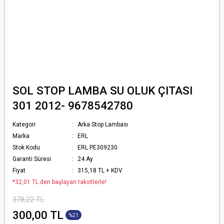
SOL STOP LAMBA SU OLUK ÇITASI
301 2012- 9678542780
Kategori
Arka Stop Lambası
Marka
ERL
Stok Kodu
ERL PE309230
Garanti Süresi
24 Ay
Fiyat
315,18 TL + KDV
*32,01 TL den başlayan taksitlerle!
378,22 TL
300,00 TL
%21