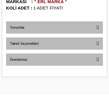
M
ARKASI :
" ERL MARKA "
KOLİ ADET :
1 ADET FİYATI
Yorumlar
Taksit Seçenekleri
Bu ürüne ilk yorumu siz yapın!
Önerileriniz
Yorum Yaz
Bu ürünün fiyat bilgisi, resim, ürün açıklamalarında ve diğer konularda
yetersiz gördüğünüz noktaları öneri formunu kullanarak tarafımıza
iletebilirsiniz.
Görüş ve önerileriniz için teşekkür ederiz.
Ürün resmi kalitesiz, bozuk veya görüntülenemiyor.
Ürün açıklamasında eksik bilgiler bulunuyor.