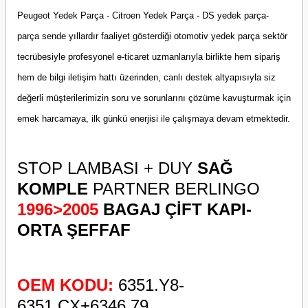
Peugeot Yedek Parça - Citroen Yedek Parça - DS yedek parça-
parça sende yıllardır faaliyet gösterdiği otomotiv yedek parça sektör
tecrübesiyle profesyonel e-ticaret uzmanlarıyla birlikte hem sipariş
hem de bilgi iletişim hattı üzerinden, canlı destek altyapısıyla siz
değerli müşterilerimizin soru ve sorunlarını çözüme kavuşturmak için
emek harcamaya, ilk günkü enerjisi ile çalışmaya devam etmektedir.
STOP LAMBASI + DUY
SAĞ
KOMPLE
PARTNER BERLINGO
19
96>2005
BAGAJ ÇİFT KAPI-
ORTA ŞEFFAF
OEM KODU:
6351.Y8-
6351.CX+6346.79