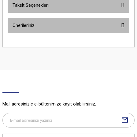
Taksit Seçenekleri
Bu ürüne ilk yorumu siz yapın!
Önerileriniz
Yorum Yaz
Bu ürünün fiyat bilgisi, resim, ürün açıklamalarında ve diğer konularda
yetersiz gördüğünüz noktaları öneri formunu kullanarak tarafımıza
iletebilirsiniz.
Görüş ve önerileriniz için teşekkür ederiz.
Ürün resmi kalitesiz, bozuk veya görüntülenemiyor.
Ürün açıklamasında eksik bilgiler bulunuyor.
Ürün bilgilerinde hatalar bulunuyor.
Ürün fiyatı diğer sitelerden daha pahalı.
Mail adresinizle e-bültenimize kayıt olabilirsiniz.
Bu ürüne benzer farklı alternatifler olmalı.