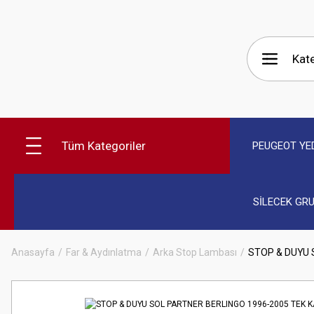
Tüm Kategoriler
PEUGEOT YE
SİLECEK GR
Anasayfa
Far & Aydınlatma
Arka Stop Lambası
STOP & DUYU 