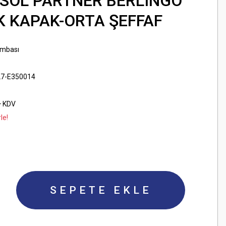
 SOL PARTNER BERLINGO
K KAPAK-ORTA ŞEFFAF
ambası
7-E350014
+ KDV
le!
SEPETE EKLE