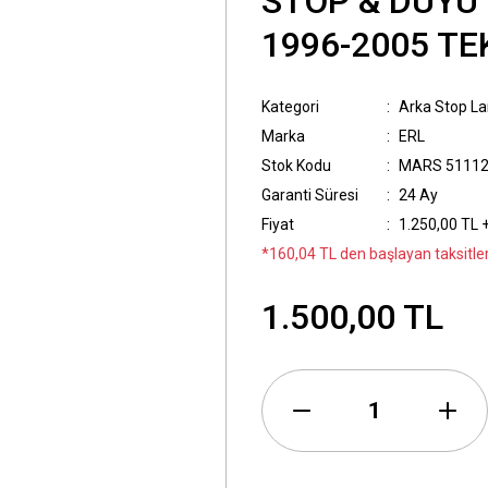
STOP & DUYU
1996-2005 TE
Kategori
Arka Stop L
Marka
ERL
Stok Kodu
MARS 51112
Garanti Süresi
24 Ay
Fiyat
1.250,00 TL 
*160,04 TL den başlayan taksitler
1.500,00 TL