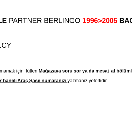
LE
PARTNER BERLINGO
19
96>2005
BAG
.CY
amamak için lütfen
Mağazaya soru sor ya da mesaj at bölümle
7 haneli Araç Şase numaranızı
yazmanız yeterlidir.