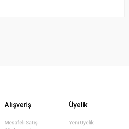
z.
Alışveriş
Üyelik
Mesafeli Satış
Yeni Üyelik