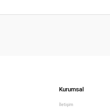
 yetersiz gördüğünüz noktaları öneri formunu kullanarak tarafımıza iletebilirsini
Bu ürüne ilk yorumu siz yapın!
Yorum Yaz
Gönder
Kurumsal
İletişim