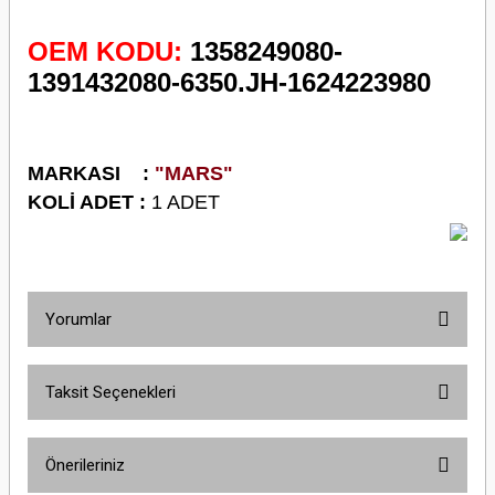
OEM KODU:
1358249080-
1391432080-6350.JH-1624223980
M
ARKASI :
"MARS"
KOLİ ADET :
1 ADET
Yorumlar
Taksit Seçenekleri
Bu ürüne ilk yorumu siz yapın!
Önerileriniz
Yorum Yaz