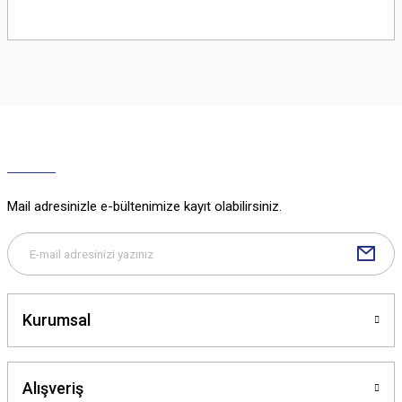
Bu ürünün fiyat bilgisi, resim, ürün açıklamalarında ve diğer konularda
yetersiz gördüğünüz noktaları öneri formunu kullanarak tarafımıza
iletebilirsiniz.
Görüş ve önerileriniz için teşekkür ederiz.
Ürün resmi kalitesiz, bozuk veya görüntülenemiyor.
Ürün açıklamasında eksik bilgiler bulunuyor.
Ürün bilgilerinde hatalar bulunuyor.
Ürün fiyatı diğer sitelerden daha pahalı.
Mail adresinizle e-bültenimize kayıt olabilirsiniz.
Bu ürüne benzer farklı alternatifler olmalı.
Kurumsal
Gönder
Alışveriş