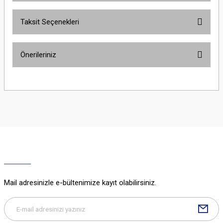
Taksit Seçenekleri
Bu ürüne ilk yorumu siz yapın!
Önerileriniz
Yorum Yaz
Bu ürünün fiyat bilgisi, resim, ürün açıklamalarında ve diğer konularda
yetersiz gördüğünüz noktaları öneri formunu kullanarak tarafımıza
iletebilirsiniz.
Görüş ve önerileriniz için teşekkür ederiz.
Ürün resmi kalitesiz, bozuk veya görüntülenemiyor.
Ürün açıklamasında eksik bilgiler bulunuyor.
Ürün bilgilerinde hatalar bulunuyor.
Ürün fiyatı diğer sitelerden daha pahalı.
Mail adresinizle e-bültenimize kayıt olabilirsiniz.
Bu ürüne benzer farklı alternatifler olmalı.