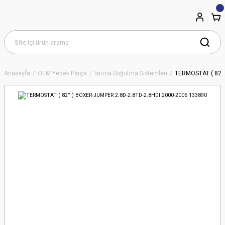
Anasayfa
OEM Yedek Parça
Isıtma Soğutma Sistemleri
TERMOSTAT ( 82° 