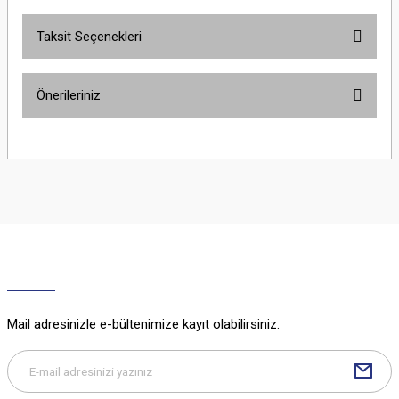
Taksit Seçenekleri
Bu ürüne ilk yorumu siz yapın!
Önerileriniz
Yorum Yaz
Bu ürünün fiyat bilgisi, resim, ürün açıklamalarında ve diğer konularda
yetersiz gördüğünüz noktaları öneri formunu kullanarak tarafımıza
iletebilirsiniz.
Görüş ve önerileriniz için teşekkür ederiz.
Ürün resmi kalitesiz, bozuk veya görüntülenemiyor.
Ürün açıklamasında eksik bilgiler bulunuyor.
Ürün bilgilerinde hatalar bulunuyor.
Ürün fiyatı diğer sitelerden daha pahalı.
Mail adresinizle e-bültenimize kayıt olabilirsiniz.
Bu ürüne benzer farklı alternatifler olmalı.