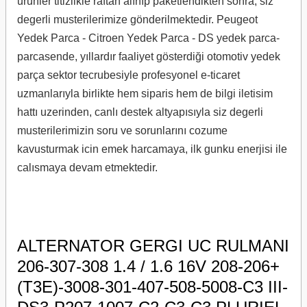
urunler titizlikle raftan alınıp paketlendikten sonra, siz
degerli musterilerimize gönderilmektedir. Peugeot
Yedek Parca - Citroen Yedek Parca - DS yedek parca-
parcasende, yıllardır faaliyet gösterdiği otomotiv yedek
parça sektor tecrubesiyle profesyonel e-ticaret
uzmanlarıyla birlikte hem siparis hem de bilgi iletisim
hattı uzerinden, canlı destek altyapısıyla siz degerli
musterilerimizin soru ve sorunlarını cozume
kavusturmak icin emek harcamaya, ilk gunku enerjisi ile
calısmaya devam etmektedir.
ALTERNATOR GERGI UC RULMANI
206-307-308 1.4 / 1.6 16V 208-206+
(T3E)-3008-301-407-508-5008-C3 III-