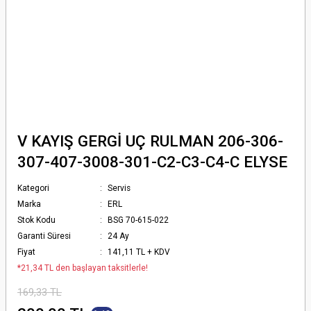
V KAYIŞ GERGİ UÇ RULMAN 206-306-
307-407-3008-301-C2-C3-C4-C ELYSE
Kategori
Servis
Marka
ERL
Stok Kodu
BSG 70-615-022
Garanti Süresi
24 Ay
Fiyat
141,11 TL + KDV
*21,34 TL den başlayan taksitlerle!
169,33 TL