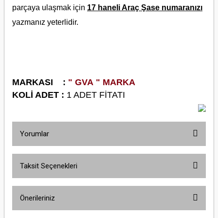
parçaya ulaşmak için
17 haneli Araç Şase numaranızı
yazmanız yeterlidir.
M
ARKASI :
" GVA
" MARKA
KOLİ ADET :
1 ADET FİTATI
Yorumlar
Taksit Seçenekleri
Bu ürüne ilk yorumu siz yapın!
Önerileriniz
Yorum Yaz