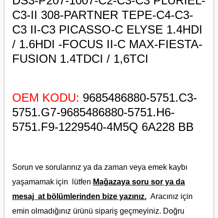
DS3-P207-1007-C2-C3-C3 PLURIEL-
C3-II 308-PARTNER TEPE-C4-C3-
C3 II-C3 PICASSO-C ELYSE 1.4HDI
/ 1.6HDI -FOCUS II-C MAX-FIESTA-
FUSION 1.4TDCI / 1,6TCI
OEM KODU:
9685486880-5751.C3-
5751.G7-9685486880-5751.H6-
5751.F9-1229540-4M5Q 6A228 BB
Sorun ve sorularınız ya da zaman veya emek kaybı
yaşamamak için lütfen
Mağazaya soru sor ya da
mesaj at bölümlerinden bize yazınız.
Aracınız için
emin olmadığınız ürünü sipariş geçmeyiniz. Doğru