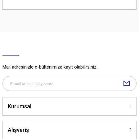
Bu ürünün fiyat bilgisi, resim, ürün açıklamalarında ve diğer konularda
yetersiz gördüğünüz noktaları öneri formunu kullanarak tarafımıza
iletebilirsiniz.
Görüş ve önerileriniz için teşekkür ederiz.
Ürün resmi kalitesiz, bozuk veya görüntülenemiyor.
Ürün açıklamasında eksik bilgiler bulunuyor.
Ürün bilgilerinde hatalar bulunuyor.
Ürün fiyatı diğer sitelerden daha pahalı.
Mail adresinizle e-bültenimize kayıt olabilirsiniz.
Bu ürüne benzer farklı alternatifler olmalı.
Kurumsal
Gönder
Alışveriş