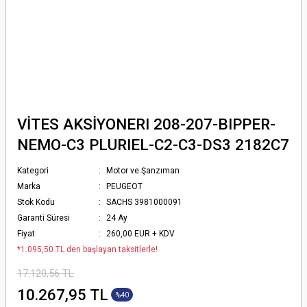
VİTES AKSİYONERI 208-207-BIPPER-
NEMO-C3 PLURIEL-C2-C3-DS3 2182C7
Kategori
Motor ve Şanzıman
Marka
PEUGEOT
Stok Kodu
SACHS 3981000091
Garanti Süresi
24 Ay
Fiyat
260,00 EUR + KDV
*1.095,50 TL den başlayan taksitlerle!
17.120,56 TL
10.267,95 TL
%40