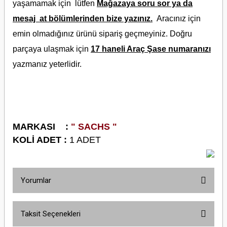
yaşamamak için lütfen
Mağazaya soru sor ya da
mesaj at bölümlerinden bize yazınız.
Aracınız için
emin olmadığınız ürünü sipariş geçmeyiniz. Doğru
parçaya ulaşmak için
17 haneli Araç Şase numaranızı
yazmanız yeterlidir.
M
ARKASI :
" SACHS "
KOLİ ADET :
1 ADET
Yorumlar
Taksit Seçenekleri
Bu ürüne ilk yorumu siz yapın!