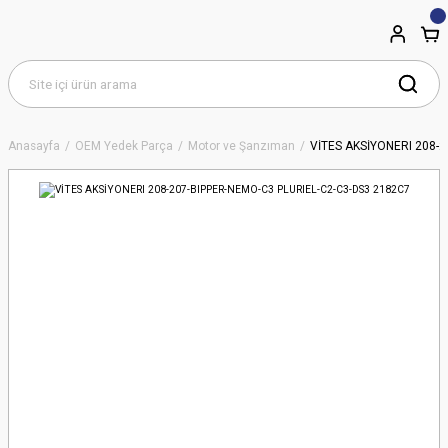
Anasayfa
OEM Yedek Parça
Motor ve Şanzıman
VİTES AKSİYONERI 208-