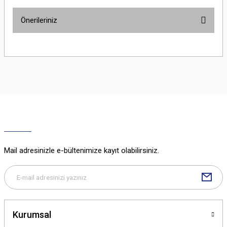
Önerileriniz
Yorum Yaz
Bu ürünün fiyat bilgisi, resim, ürün açıklamalarında ve diğer konularda
yetersiz gördüğünüz noktaları öneri formunu kullanarak tarafımıza
iletebilirsiniz.
Görüş ve önerileriniz için teşekkür ederiz.
Ürün resmi kalitesiz, bozuk veya görüntülenemiyor.
Ürün açıklamasında eksik bilgiler bulunuyor.
Ürün bilgilerinde hatalar bulunuyor.
Ürün fiyatı diğer sitelerden daha pahalı.
Mail adresinizle e-bültenimize kayıt olabilirsiniz.
Bu ürüne benzer farklı alternatifler olmalı.
Kurumsal
Gönder