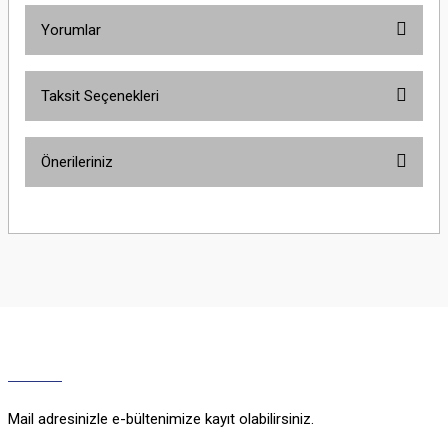
Yorumlar
Taksit Seçenekleri
Bu ürüne ilk yorumu siz yapın!
Önerileriniz
Yorum Yaz
Bu ürünün fiyat bilgisi, resim, ürün açıklamalarında ve diğer konularda
yetersiz gördüğünüz noktaları öneri formunu kullanarak tarafımıza
iletebilirsiniz.
Görüş ve önerileriniz için teşekkür ederiz.
Ürün resmi kalitesiz, bozuk veya görüntülenemiyor.
Ürün açıklamasında eksik bilgiler bulunuyor.
Ürün bilgilerinde hatalar bulunuyor.
Ürün fiyatı diğer sitelerden daha pahalı.
Mail adresinizle e-bültenimize kayıt olabilirsiniz.
Bu ürüne benzer farklı alternatifler olmalı.