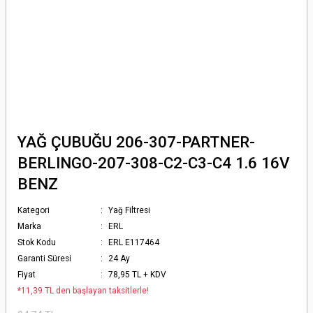
YAĞ ÇUBUĞU 206-307-PARTNER-
BERLINGO-207-308-C2-C3-C4 1.6 16V
BENZ
Kategori
Yağ Filtresi
Marka
ERL
Stok Kodu
ERL E117464
Garanti Süresi
24 Ay
Fiyat
78,95 TL + KDV
*11,39 TL den başlayan taksitlerle!