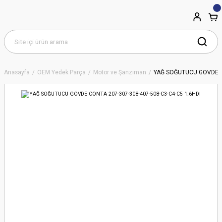
Anasayfa
OEM Yedek Parça
Motor ve Şanzıman
YAĞ SOĞUTUCU GÖVDE CO