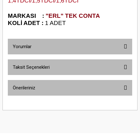
1,4TDCI/1,5TDCI/1,6TDCI
M
ARKASI :
"ERL" TEK CONTA
KOLİ ADET :
1 ADET
Yorumlar
Taksit Seçenekleri
Bu ürüne ilk yorumu siz yapın!
Önerileriniz
Yorum Yaz
Bu ürünün fiyat bilgisi, resim, ürün açıklamalarında ve diğer konularda
yetersiz gördüğünüz noktaları öneri formunu kullanarak tarafımıza
iletebilirsiniz.
Görüş ve önerileriniz için teşekkür ederiz.
Ürün resmi kalitesiz, bozuk veya görüntülenemiyor.