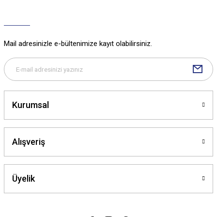
Ürün açıklamasında eksik bilgiler bulunuyor.
Ürün bilgilerinde hatalar bulunuyor.
Ürün fiyatı diğer sitelerden daha pahalı.
Mail adresinizle e-bültenimize kayıt olabilirsiniz.
Bu ürüne benzer farklı alternatifler olmalı.
Kurumsal
Gönder
Alışveriş
Üyelik