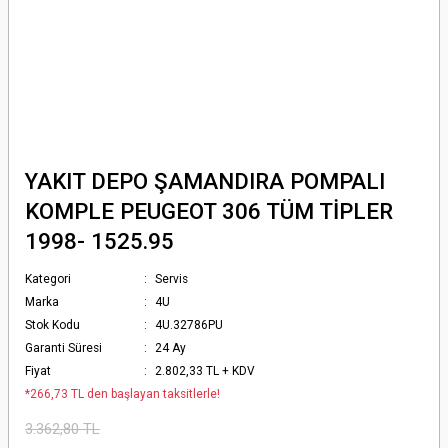
YAKIT DEPO ŞAMANDIRA POMPALI
KOMPLE PEUGEOT 306 TÜM TİPLER
1998- 1525.95
Kategori
Servis
Marka
4U
Stok Kodu
4U.32786PU
Garanti Süresi
24 Ay
Fiyat
2.802,33 TL + KDV
*266,73 TL den başlayan taksitlerle!
3.362,80 TL