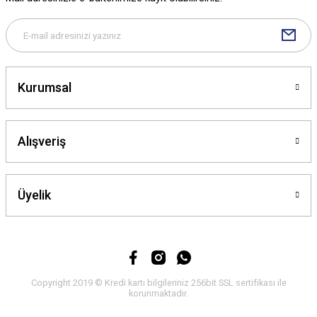
Bu ürüne benzer farklı alternatifler olmalı.
Kurumsal
Gönder
Alışveriş
Üyelik
Copyright 2019 © Kredi kartı bilgileriniz 256bit SSL sertifikası ile
korunmaktadır.