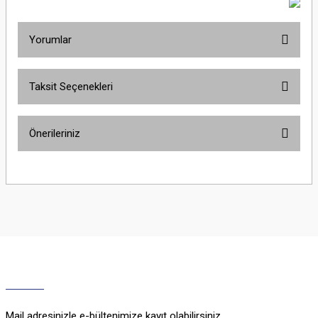
Yorumlar
Taksit Seçenekleri
Bu ürüne ilk yorumu siz yapın!
Önerileriniz
Yorum Yaz
Bu ürünün fiyat bilgisi, resim, ürün açıklamalarında ve diğer konularda
yetersiz gördüğünüz noktaları öneri formunu kullanarak tarafımıza
iletebilirsiniz.
Görüş ve önerileriniz için teşekkür ederiz.
Ürün resmi kalitesiz, bozuk veya görüntülenemiyor.
Ürün açıklamasında eksik bilgiler bulunuyor.
Ürün bilgilerinde hatalar bulunuyor.
Ürün fiyatı diğer sitelerden daha pahalı.
Mail adresinizle e-bültenimize kayıt olabilirsiniz.