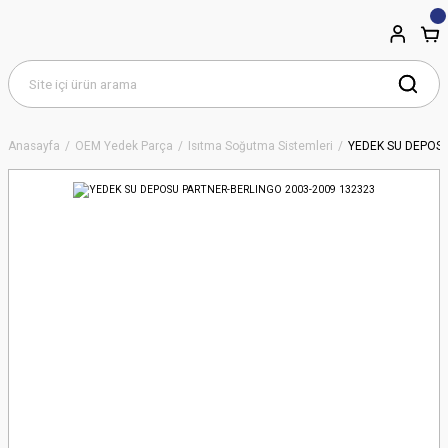
Anasayfa
OEM Yedek Parça
Isıtma Soğutma Sistemleri
YEDEK SU DEPOSU