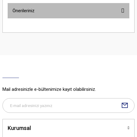
Önerileriniz
Yorum Yaz
Bu ürünün fiyat bilgisi, resim, ürün açıklamalarında ve diğer konularda
yetersiz gördüğünüz noktaları öneri formunu kullanarak tarafımıza
iletebilirsiniz.
Görüş ve önerileriniz için teşekkür ederiz.
Ürün resmi kalitesiz, bozuk veya görüntülenemiyor.
Ürün açıklamasında eksik bilgiler bulunuyor.
Ürün bilgilerinde hatalar bulunuyor.
Ürün fiyatı diğer sitelerden daha pahalı.
Mail adresinizle e-bültenimize kayıt olabilirsiniz.
Bu ürüne benzer farklı alternatifler olmalı.
Kurumsal
Gönder