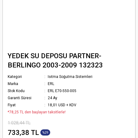
YEDEK SU DEPOSU PARTNER-
BERLINGO 2003-2009 132323
Kategori
Isıtma Soğutma Sistemleri
Marka
ERL
Stok Kodu
ERL E70-550-005
Garanti Süresi
24 Ay
Fiyat
18,01 USD + KDV
*78,25 TL den başlayan taksitlerle!
1.028,44 TL
733,38 TL
%29