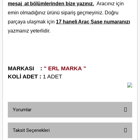
mesaj at bölümlerinden bize yazınız.
Aracınız için
emin olmadığınız ürünü sipariş geçmeyiniz. Doğru
parçaya ulaşmak için
17 haneli Araç Şase numaranızı
yazmanız yeterlidir.
M
ARKASI :
" ERL MARKA "
KOLİ ADET :
1 ADET
Yorumlar
Taksit Seçenekleri
Bu ürüne ilk yorumu siz yapın!