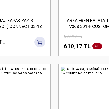
AJ KAPAK YAZISI
ARKA FREN BALATA 
ECT) CONNECT 02-13
V363 2014- CUSTOM
ARKA TEK TEK
677,97 TL
TL
610,17 TL
%10