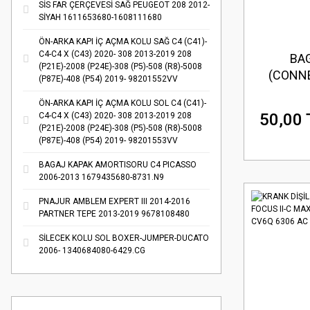
SİS FAR ÇERÇEVESİ SAĞ PEUGEOT 208 2012-
SİYAH 1611653680-1608111680
ÖN-ARKA KAPI İÇ AÇMA KOLU SAĞ C4 (C41)-
C4-C4 X (C43) 2020- 308 2013-2019 208
BAG
(P21E)-2008 (P24E)-308 (P5)-508 (R8)-5008
(CONN
(P87E)-408 (P54) 2019- 98201552VV
ÖN-ARKA KAPI İÇ AÇMA KOLU SOL C4 (C41)-
50,00 
C4-C4 X (C43) 2020- 308 2013-2019 208
(P21E)-2008 (P24E)-308 (P5)-508 (R8)-5008
(P87E)-408 (P54) 2019- 98201553VV
BAGAJ KAPAK AMORTISORU C4 PICASSO
2006-2013 1679435680-8731.N9
PNAJUR AMBLEM EXPERT III 2014-2016
PARTNER TEPE 2013-2019 9678108480
SİLECEK KOLU SOL BOXER-JUMPER-DUCATO
2006- 1340684080-6429.CG