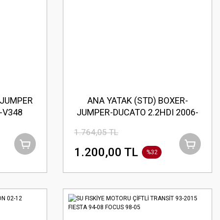
-JUMPER
ANA YATAK (STD) BOXER-
-V348
JUMPER-DUCATO 2.2HDI 2006-
014
V347-CUSTOM-V362
1.764,05 TL
1.200,00 TL
%32