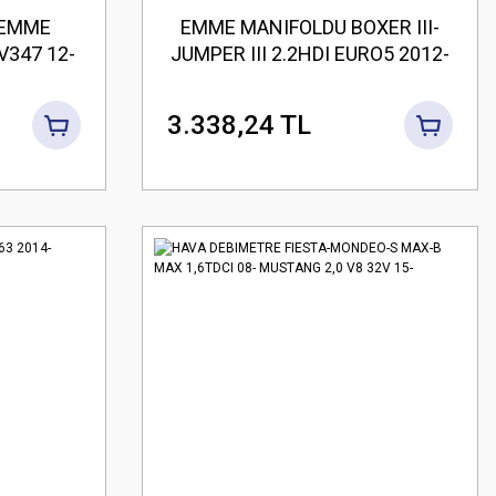
 EMME
EMME MANIFOLDU BOXER III-
V347 12-
JUMPER III 2.2HDI EURO5 2012-
2.2TDCI
2016 9677030680-BK2Q 9424
CD
3.338,24 TL