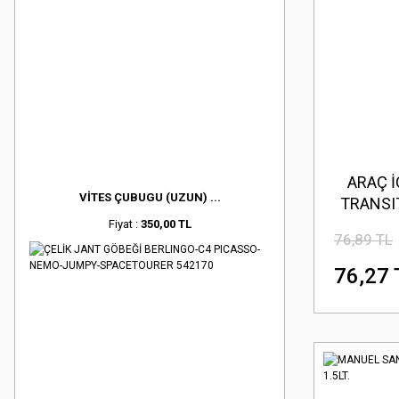
ARAÇ İ
VİTES ÇUBUGU (UZUN) ...
TRANSI
V
Fiyat :
350,00 TL
76,89 TL
76,27 