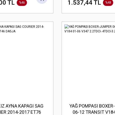
,4HDI 8V) 807-C8-607-
00 TL
1.537,44 TL
%46
%48
XPERT-JUMPY-SCUDO
2,0HDI
KIZ AYNA KAPAGI SAG
YAĞ POMPASI BOXER
ER 2014-2017 ET76
06-12 TRANSIT V184