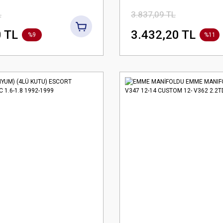
17K746 DA5JA
V347 2.2TDCI-.4TDCI
L
3.837,09 TL
06-11
 TL
3.432,20 TL
%9
%11