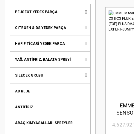
PEUGEOT YEDEK PARÇA
CİTROEN & DS YEDEK PARÇA
HAFİF TİCARİ YEDEK PARÇA
YAĞ, ANTİFRİZ, BALATA SPREYİ
SİLECEK GRUBU
AD BLUE
EMME
ANTİFİRİZ
SENSÖR
PLURIE
ARAÇ KİMYASALLARI SPREYLER
4.627,92
206-2