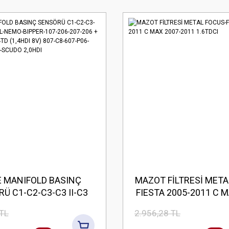
 MANIFOLD BASINÇ
MAZOT FİLTRESİ META
Ü C1-C2-C3-C3 II-C3
FIESTA 2005-2011 C M
L-NEMO-BIPPER-107-
2011 1.6TDCI
 TL
2.956,28 TL
07-206 +(T3E) PLUS