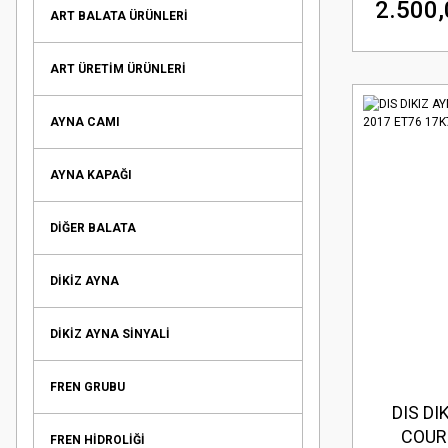
DV4TD (1
2.500,
ART BALATA ÜRÜNLERİ
P06-E
ART ÜRETİM ÜRÜNLERİ
AYNA CAMI
AYNA KAPAĞI
DİĞER BALATA
DİKİZ AYNA
DİKİZ AYNA SİNYALİ
FREN GRUBU
DIS DI
COURI
FREN HİDROLİĞİ