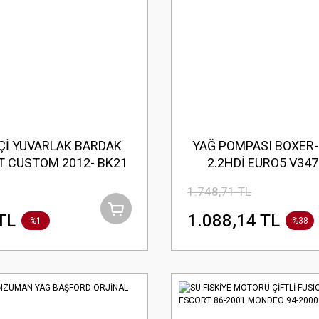
Çİ YUVARLAK BARDAK
YAĞ POMPASI BOXER
T CUSTOM 2012- BK21
2.2HDİ EURO5 V347
044J96AB3Z HE
2.2TDCI 2011-2
1.748,71 TL
TL
1.088,14 TL
%1
%38