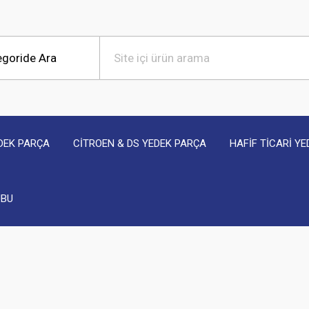
DEK PARÇA
CİTROEN & DS YEDEK PARÇA
HAFİF TİCARİ Y
UBU