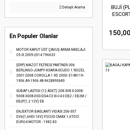
BUJİ (P
Detaylı Arama
ESCORT
150,00
En Populer Olanlar
MOTOR KAPUT ÜST ÇAVUŞ ARMA NİKELAJI
C5 III 2009-2014 796633
(ERP) MAZOT FİLTRESİ PARTNER-306
BERLINGO-JUMPY-XSARA-SCUDO 1.9DIZEL
2001-2008 COROLLA 1.9D 2000- E148119-
1906.A9-1906.48-9628890680
SUBAP LASTIGI (12 ADET) 208-308 II-2008-
5008-3008-DS3-DS4-C3 III-C4 II EB2 / EB2M /
EB2F(1,2 12V) EB
ENJEKTOR BAGLANTI VIDASI 206-307
DV6(1,6HDI 16V) FOCUS CMAX 1,6TDCI
EURO4 MOTOR - 1982.83