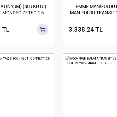
LATİNYUM) (4LÜ KUTU)
EMME MANİFOLDU
 MONDEO ZETEC 1.6-
MANIFOLDU TRANSIT 
1.8 1992-1999
14 CUSTOM 12- V362 
155PS
 TL
3.338,24 TL