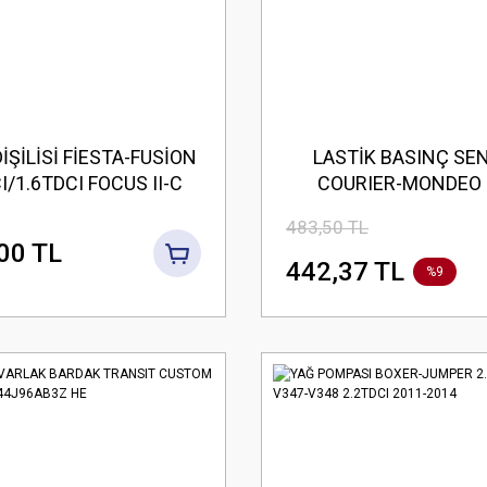
İŞİLİSİ FİESTA-FUSİON
LASTİK BASINÇ SE
I/1.6TDCI FOCUS II-C
COURIER-MONDEO I
.6TDCI 9810698080-
CONNECT-KUGA FOC
483,50 TL
5.E5-CV6Q 6306 AC
00 TL
442,37 TL
%9