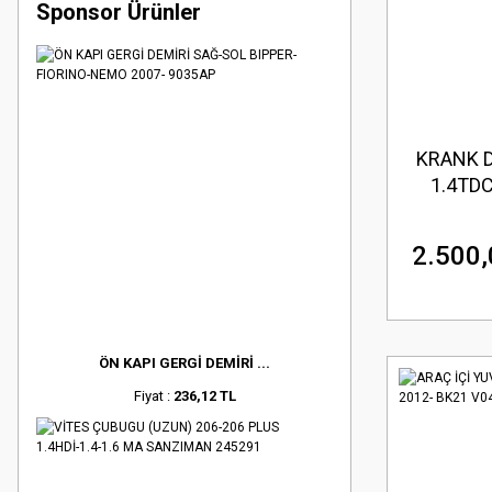
Sponsor Ürünler
KRANK D
1.4TDC
MAX 1
080
2.500,
ÖN KAPI GERGİ DEMİRİ ...
Fiyat :
236,12 TL